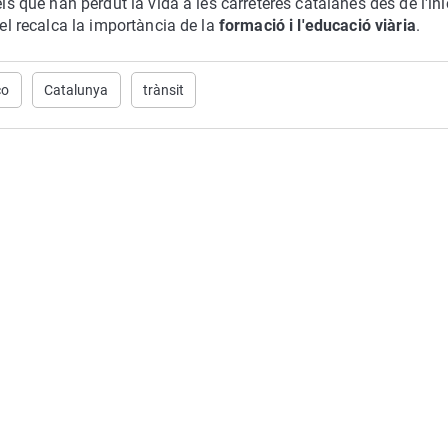
els que han perdut la vida a les carreteres catalanes des de l'ini
iel recalca la importància de la
formació i l'educació viària
.
co
Catalunya
trànsit