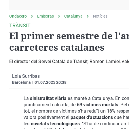
La rosa de los vientos
Caso
Extremadura
Gente viajera
Retornados
Galicia
Ondacero
Emisoras
Catalunya
Notícies
Como el perro y el
Equipo de investigación
La Rioja
TRÀNSIT
gato
El primer semestre de l'an
Operación Viuda
Navarra
Negra
País Vasco
carreteres catalanes
El director del Servei Català de Trànsit, Ramon Lamiel, valo
Lola Surribas
Barcelona
|
01.07.2025 20:38
La
sinistralitat viària
es manté a Catalunya. En comp
pràcticament calcada, de
69 víctimes mortals
. Pel
tot, el nombre de víctimes s'ha reduït un
16%
respec
valora positivament el
paquet d'actuacions
que han
les
novetats tecnològiques
. "S'ha de continuar am