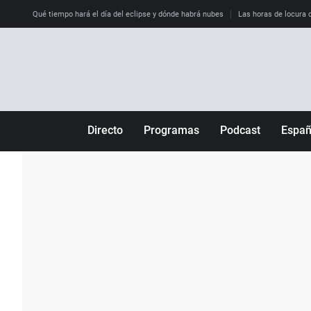
Qué tiempo hará el día del eclipse y dónde habrá nubes
Las horas de locura qu
Directo
Programas
Podcast
Espa
Más de uno
Los Perseguidos
Andalucía
Por fin
Malas decisiones
Aragón
Julia en la onda
Expedientes del más allá
Baleares
La brújula
El viaje del Guernica
Cantabria
Radioestadio
Invisibles
Cataluña
Radioestadio noche
Prohibido morirse
Comunidad de M
El colegio invisible
Esto no ha pasado
Comunitat Vale