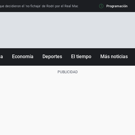
e decidieron el 'no fichaje' de Rodri por el Real Madrid y su 'sí' al Barça
Programación
La llamada de
ña
Economía
Deportes
El tiempo
Más noticias
Fútbol
Sociedad
Baloncesto
Mundo
Tenis
Salud
Motor
Cultura
Ciencia y Tecnología
adrid
Gastronomía
nciana
Medio ambiente