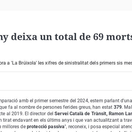
Virales
Televisión
Elecciones
y deixa un total de 69 morts
ra a 'La Brúixola' les xifres de sinistralitat dels primers sis m
aració amb el primer semestre del 2024, estem parlant d'una
 que fa al nombre de persones ferides greus, han estat
379
. Ma
te al 2019. El director del
Servei Català de Trànsit, Ramon La
 tirat endavant en els últims anys i que van actualitzant a tra
b millores de
protecció passiva
", reconeix, i posa especial aten