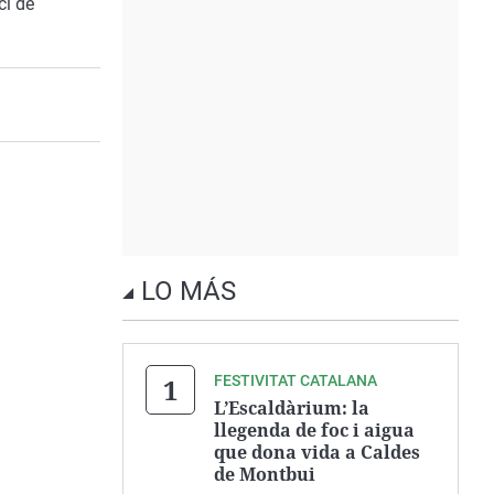
ci de
LO MÁS
FESTIVITAT CATALANA
L’Escaldàrium: la
llegenda de foc i aigua
que dona vida a Caldes
de Montbui