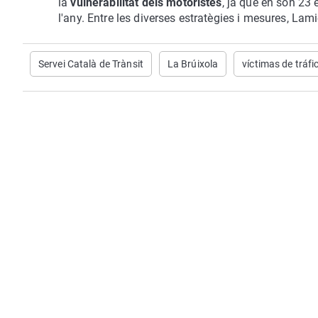
la
vulnerabilitat dels motoristes
, ja que en son 23 
l'any. Entre les diverses estratègies i mesures, Lam
Servei Català de Trànsit
La Brúixola
víctimas de tráfi