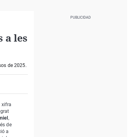
 a les
esos de 2025.
 xifra
lgrat
miel
,
vés de
ció a