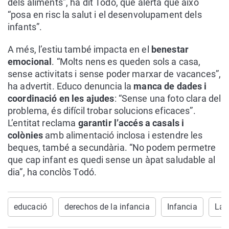
dels aliments”, ha dit Todó, que alerta que això
“posa en risc la salut i el desenvolupament dels
infants”.
A més, l’estiu també impacta en el
benestar
emocional
. “Molts nens es queden sols a casa,
sense activitats i sense poder marxar de vacances”,
ha advertit. Educo denuncia la
manca de dades i
coordinació en les ajudes
: “Sense una foto clara del
problema, és difícil trobar solucions eficaces”.
L’entitat reclama
garantir l’accés a casals i
colònies
amb alimentació inclosa i estendre les
beques, també a secundària. “No podem permetre
que cap infant es quedi sense un àpat saludable al
dia”, ha conclòs Todó.
educació
derechos de la infancia
Infancia
La 