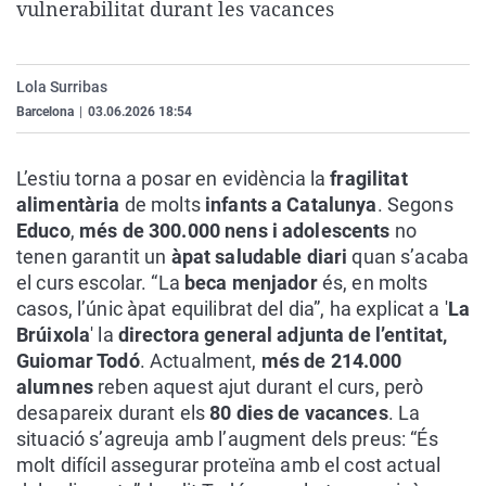
vulnerabilitat durant les vacances
La rosa de los vientos
Caso
Extremadura
Virales
Gente viajera
Retornados
Galicia
Televisión
Lola Surribas
Como el perro y el gat
Equipo de investigaci
La Rioja
Elecciones
Barcelona
|
03.06.2026 18:54
Operación Viuda Negr
Navarra
País Vasco
L’estiu torna a posar en evidència la
fragilitat
alimentària
de molts
infants a Catalunya
. Segons
Educo
,
més de 300.000 nens i adolescents
no
tenen garantit un
àpat saludable diari
quan s’acaba
el curs escolar. “La
beca menjador
és, en molts
casos, l’únic àpat equilibrat del dia”, ha explicat a '
La
Brúixola
' la
directora general adjunta de l’entitat,
Guiomar Todó
. Actualment,
més de 214.000
alumnes
reben aquest ajut durant el curs, però
desapareix durant els
80 dies de vacances
. La
situació s’agreuja amb l’augment dels preus: “És
molt difícil assegurar proteïna amb el cost actual