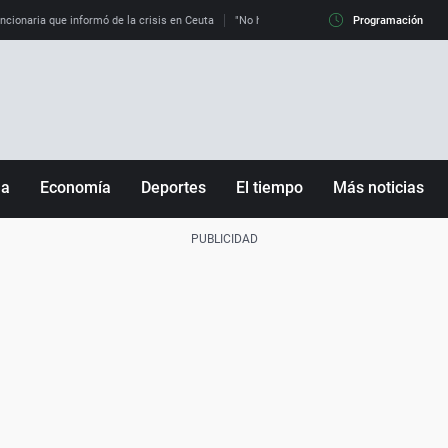
uncionaria que informó de la crisis en Ceuta
"No hay mafias, que no nos engañen": exper
Programación
ña
Economía
Deportes
El tiempo
Más noticias
Fútbol
Sociedad
Baloncesto
Mundo
Tenis
Salud
Motor
Cultura
Ciencia y Tecnología
adrid
Gastronomía
nciana
Medio ambiente