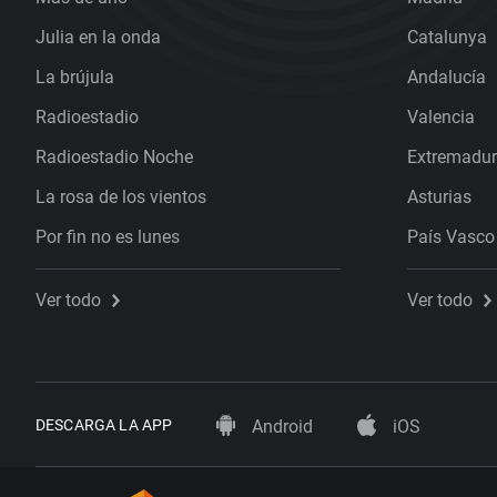
Julia en la onda
Catalunya
La brújula
Andalucía
Radioestadio
Valencia
Radioestadio Noche
Extremadu
La rosa de los vientos
Asturias
Por fin no es lunes
País Vasco
Ver todo
Ver todo
DESCARGA LA APP
Android
iOS