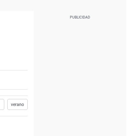
a
verano
carta