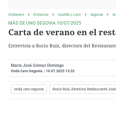
La rosa de los vientos
Caso
Extremadura
Gente viajera
Retornados
Galicia
Ondacero
Emisoras
Castilla y Leon
Segovia
A
Como el perro y el
Equipo de investigación
La Rioja
MÁS DE UNO SEGOVIA 10/07/2025
gato
Carta de verano en el res
Operación Viuda
Navarra
Negra
País Vasco
Entrevista a Rocío Ruiz, directora del Restauran
María José Gómez Domingo
Onda Cero Segovia
|
10.07.2025 13:32
onda cero segovia
Rocío Ruiz, directora Restaurante Jos