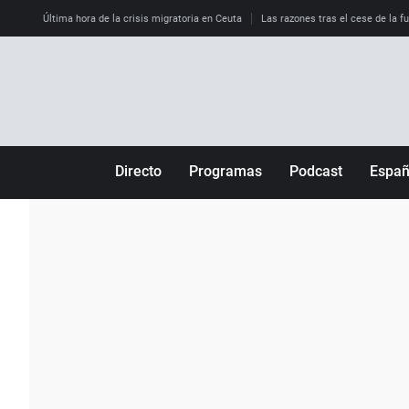
Última hora de la crisis migratoria en Ceuta
Las razones tras el cese de la f
Directo
Programas
Podcast
Espa
Más de uno
Los Perseguidos
Andalucía
Por fin
Malas decisiones
Aragón
Julia en la onda
Expedientes del más allá
Baleares
La brújula
El viaje del Guernica
Cantabria
Radioestadio
Invisibles
Cataluña
Radioestadio noche
Prohibido morirse
Comunidad de M
El colegio invisible
Esto no ha pasado
Comunitat Vale