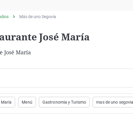
Virales
Televisión
udios
Más de uno Segovia
Elecciones
taurante José María
te José María
é María
Menú
Gastronomia y Turismo
mas de uno segovi