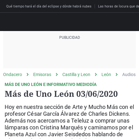
Qué tiempo hará el día del eclipse y dónde habrá nubes
Las horas de locura que dec
Directo
Programas
Podcast
Más de uno
Los Perseguidos
Andalucía
Fútbol
Sociedad
Ondacero
Emisoras
Castilla y Leon
León
Audios
España
Por fin
Malas decisiones
Aragón
Baloncesto
Mundo
MÁS DE UNO LEÓN E INFORMATIVO MEDIODÍA
Economía
Julia en la onda
Expedientes del más a
Baleares
Tenis
Salud
Más de Uno León 03/06/2020
Deportes
La brújula
El viaje del Guernica
Cantabria
Motor
Cultura
Hoy en nuestra sección de Arte y Mucho Más con el
El tiempo
Radioestadio
Invisibles
Cataluña
Ciencia y Tecnología
profesor César García Álvarez de Charles Dickens.
Más noticias
Además nos acercamos a Teleluz a comprar unas
Radioestadio noche
Prohibido morirse
Comunidad de Madrid
Gastronomía
lámparas con Cristina Marqués y caminamos por el
El colegio invisible
Esto no ha pasado
Comunitat Valenciana
Medio ambiente
Planeta Azul con Javier Seisdedos hablando de