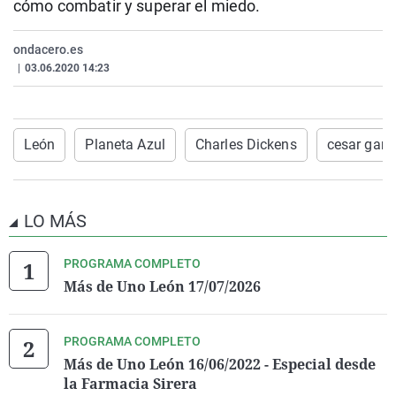
cómo combatir y superar el miedo.
La rosa de los vientos
Caso
Extremadura
Virales
Gente viajera
Retornados
Galicia
Televisión
ondacero.es
|
03.06.2020 14:23
Como el perro y el gat
Equipo de investigaci
La Rioja
Elecciones
Operación Viuda Negr
Navarra
País Vasco
León
Planeta Azul
Charles Dickens
cesar garc
LO MÁS
PROGRAMA COMPLETO
Más de Uno León 17/07/2026
PROGRAMA COMPLETO
Más de Uno León 16/06/2022 - Especial desde
la Farmacia Sirera