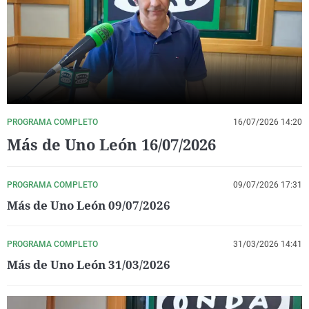
La rosa de los vientos
Caso
Extremadura
Virales
Gente viajera
Retornados
Galicia
Televisión
Como el perro y el gat
Equipo de investigaci
La Rioja
Elecciones
Operación Viuda Negr
Navarra
País Vasco
PROGRAMA COMPLETO
16/07/2026 14:20
Más de Uno León 16/07/2026
PROGRAMA COMPLETO
09/07/2026 17:31
Más de Uno León 09/07/2026
PROGRAMA COMPLETO
31/03/2026 14:41
Más de Uno León 31/03/2026