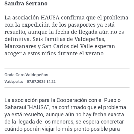
Sandra Serrano
La rosa de los vientos
Caso
Extremadura
Virales
Gente viajera
Retornados
Galicia
Televisión
La asociación HAUSA confirma que el problema
con la expedición de los pasaportes ya está
Como el perro y el gat
Equipo de investigaci
La Rioja
Elecciones
resuelto, aunque la fecha de llegada aún no es
Operación Viuda Negr
Navarra
definitiva. Seis familias de Valdepeñas,
Manzanares y San Carlos del Valle esperan
País Vasco
acoger a estos niños durante el verano.
Onda Cero Valdepeñas
Valdepeñas
|
07.07.2025 14:22
La asociación para la Cooperación con el Pueblo
Saharaui “HAUSA”, ha confirmado que el problema
ya está resuelto, aunque aún no hay fecha exacta
de la llegada de los menores, se espera concretar
cuándo podrán viajar lo más pronto posible para