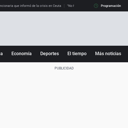
uncionaria que informó de la crisis en Ceuta
"No hay mafias, que no nos engañen": exper
Programación
ña
Economía
Deportes
El tiempo
Más noticias
Fútbol
Sociedad
Baloncesto
Mundo
Tenis
Salud
Motor
Cultura
Ciencia y Tecnología
adrid
Gastronomía
nciana
Medio ambiente