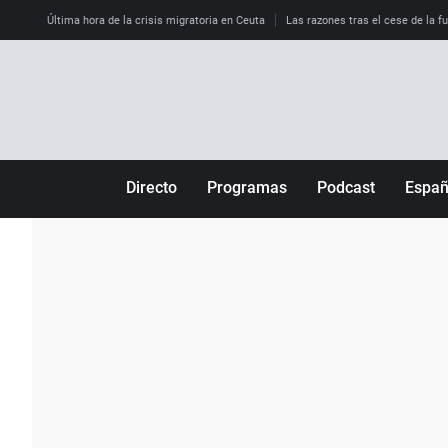
Última hora de la crisis migratoria en Ceuta
Las razones tras el cese de la f
Directo
Programas
Podcast
Espa
Más de uno
Los Perseguidos
Andalucía
Por fin
Malas decisiones
Aragón
Julia en la onda
Expedientes del más allá
Baleares
La brújula
El viaje del Guernica
Cantabria
Radioestadio
Invisibles
Cataluña
Radioestadio noche
Prohibido morirse
Comunidad de M
El colegio invisible
Esto no ha pasado
Comunitat Vale