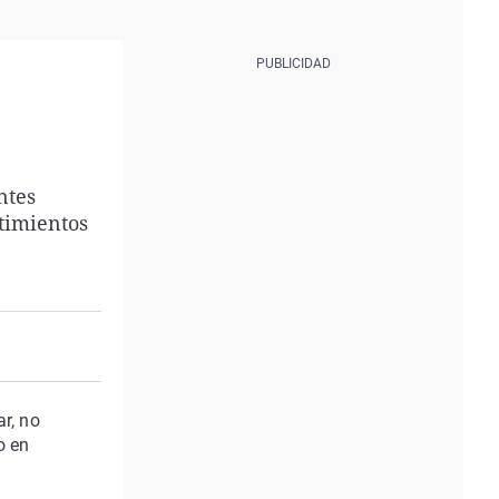
ntes
ntimientos
r, no
o en