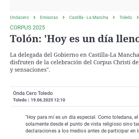
La rosa de los vientos
Caso
Extremadura
Gente viajera
Retornados
Galicia
Ondacero
Emisoras
Castilla - La Mancha
Toledo
Como el perro y el
Equipo de investigación
La Rioja
CORPUS 2025
gato
Tolón: 'Hoy es un día llen
Operación Viuda
Navarra
Negra
País Vasco
La delegada del Gobierno en Castilla-La Mancha,
disfruten de la celebración del Corpus Christi d
y sensaciones".
Onda Cero Toledo
Toledo
|
19.06.2025 12:10
"Hoy para mí es un día especial. Como toledana, el 
solamente desde el punto de vista religioso sino t
declaraciones a los medios antes de participar en 