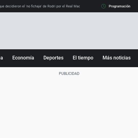
e decidieron el 'no fichaje' de Rodri por el Real Madrid y su 'sí' al Barça
Programación
La llamada de
ña
Economía
Deportes
El tiempo
Más noticias
Fútbol
Sociedad
Baloncesto
Mundo
Tenis
Salud
Motor
Cultura
Ciencia y Tecnología
adrid
Gastronomía
nciana
Medio ambiente