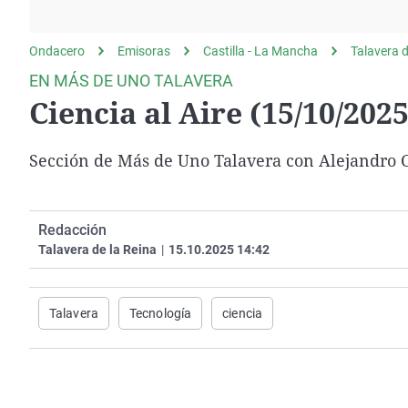
La rosa de los vientos
Caso
Extremadura
Gente viajera
Retornados
Galicia
Ondacero
Emisoras
Castilla - La Mancha
Talavera d
Como el perro y el
Equipo de investigación
La Rioja
EN MÁS DE UNO TALAVERA
gato
Ciencia al Aire (15/10/2025
Operación Viuda
Navarra
Negra
País Vasco
Sección de Más de Uno Talavera con Alejandro 
Redacción
Talavera de la Reina
|
15.10.2025 14:42
Talavera
Tecnología
ciencia