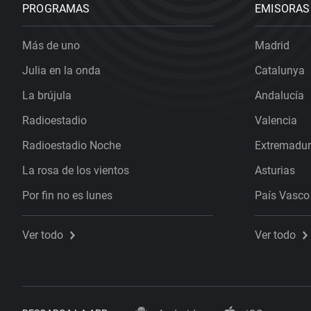
PROGRAMAS
EMISORAS
Más de uno
Madrid
Julia en la onda
Catalunya
La brújula
Andalucía
Radioestadio
Valencia
Radioestadio Noche
Extremadu
La rosa de los vientos
Asturias
Por fin no es lunes
País Vasco
Ver todo
Ver todo