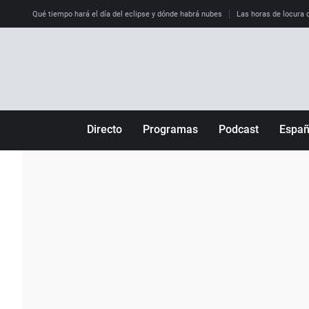
Qué tiempo hará el día del eclipse y dónde habrá nubes
Las horas de locura qu
Directo
Programas
Podcast
Espa
Más de uno
Los Perseguidos
Andalucía
Por fin
Malas decisiones
Aragón
Julia en la onda
Expedientes del más allá
Baleares
La brújula
El viaje del Guernica
Cantabria
Radioestadio
Invisibles
Cataluña
Radioestadio noche
Prohibido morirse
Comunidad de M
El colegio invisible
Esto no ha pasado
Comunitat Vale