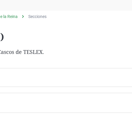
Virales
Televisión
e la Reina
Secciones
Elecciones
)
Cascos de TESLEX.