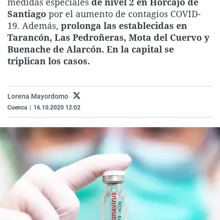
medidas especiales
de nivel 2 en Horcajo de
La rosa de los vientos
Caso
Extremadura
Virales
Santiago
por el aumento de contagios COVID-
19. Además,
prolonga las establecidas en
Gente viajera
Retornados
Galicia
Televisión
Tarancón, Las Pedroñeras, Mota del Cuervo y
Como el perro y el gat
Equipo de investigaci
La Rioja
Elecciones
Buenache de Alarcón. En la capital se
triplican los casos.
Operación Viuda Negr
Navarra
País Vasco
Lorena Mayordomo
Cuenca
|
16.10.2020 12:02