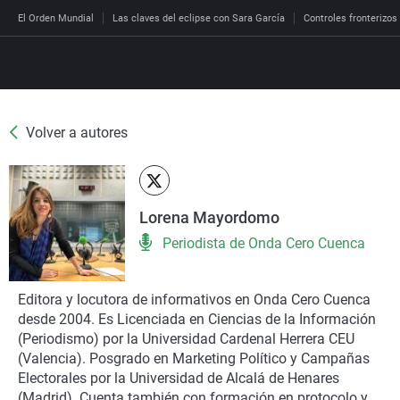
El Orden Mundial
Las claves del eclipse con Sara García
Controles fronterizos
Volver a autores
Directo
Programas
Podcast
Más de uno
Los Perseguidos
Andalucía
Fútbol
Sociedad
Lorena Mayordomo
España
Por fin
Malas decisiones
Aragón
Baloncesto
Mundo
Periodista de Onda Cero Cuenca
Economía
Julia en la onda
Expedientes del más a
Baleares
Tenis
Salud
Deportes
La brújula
El viaje del Guernica
Cantabria
Motor
Cultura
Editora y locutora de informativos en Onda Cero Cuenca
El tiempo
desde 2004. Es Licenciada en Ciencias de la Información
Radioestadio
Invisibles
Cataluña
Ciencia y Tecnología
Más noticias
(Periodismo) por la Universidad Cardenal Herrera CEU
Radioestadio noche
Prohibido morirse
Comunidad de Madrid
Gastronomía
(Valencia). Posgrado en Marketing Político y Campañas
Electorales por la Universidad de Alcalá de Henares
El colegio invisible
Esto no ha pasado
Comunitat Valenciana
Medio ambiente
(Madrid). Cuenta también con formación en protocolo y