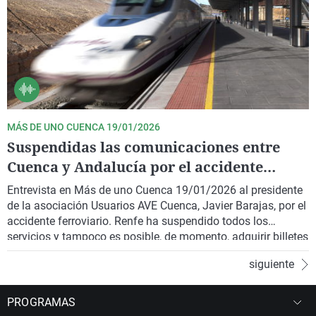
MÁS DE UNO CUENCA 19/01/2026
Suspendidas las comunicaciones entre
Cuenca y Andalucía por el accidente
ferroviario de Córdoba
Entrevista en Más de uno Cuenca 19/01/2026 al presidente
de la asociación Usuarios AVE Cuenca, Javier Barajas, por el
accidente ferroviario. Renfe ha suspendido todos los
servicios y tampoco es posible, de momento, adquirir billetes
en la página web. Este lunes se han guardado minutos de
siguiente
silencio también en Cuenca en recuerdo a los fallecidos y
heridos, y los responsables políticos han anulado sus actos
públicos.
PROGRAMAS