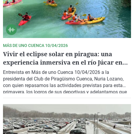
MÁS DE UNO CUENCA 10/04/2026
Vivir el eclipse solar en piragua: una
experiencia inmersiva en el río Júcar en
Cuenca
Entrevista en Más de uno Cuenca 10/04/2026 a la
presidenta del Club de Piragüismo Cuenca, Nuria Lozano,
con quien repasamos las actividades previstas para esta
primavera, los logros de sus deportivas y adelantamos que
se sumarán a las actividades organizadas en la ciudad con
motivo del eclipse solar del 12 de agosto.