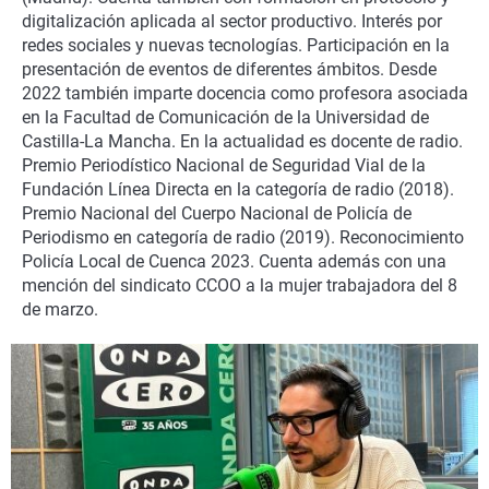
La rosa de los vientos
Caso
Extremadura
Virales
digitalización aplicada al sector productivo. Interés por
redes sociales y nuevas tecnologías. Participación en la
Gente viajera
Retornados
Galicia
Televisión
presentación de eventos de diferentes ámbitos. Desde
2022 también imparte docencia como profesora asociada
Como el perro y el gat
Equipo de investigaci
La Rioja
Elecciones
en la Facultad de Comunicación de la Universidad de
Operación Viuda Negr
Navarra
Castilla-La Mancha. En la actualidad es docente de radio.
Premio Periodístico Nacional de Seguridad Vial de la
País Vasco
Fundación Línea Directa en la categoría de radio (2018).
Premio Nacional del Cuerpo Nacional de Policía de
Periodismo en categoría de radio (2019). Reconocimiento
Policía Local de Cuenca 2023. Cuenta además con una
mención del sindicato CCOO a la mujer trabajadora del 8
de marzo.