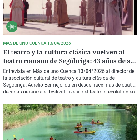
MÁS DE UNO CUENCA 13/04/2026
El teatro y la cultura clásica vuelven al
teatro romano de Segóbriga: 43 años de su
festival juvenil
Entrevista en Más de uno Cuenca 13/04/2026 al director de
la asociación cultural de teatro y cultura clásica de
Segóbriga, Aurelio Bermejo, quien desde hace más de cuatro
décadas organiza el festival juvenil del teatro grecolatino en
el teatro romano de Segóbriga, en Saelices (Cuenca).