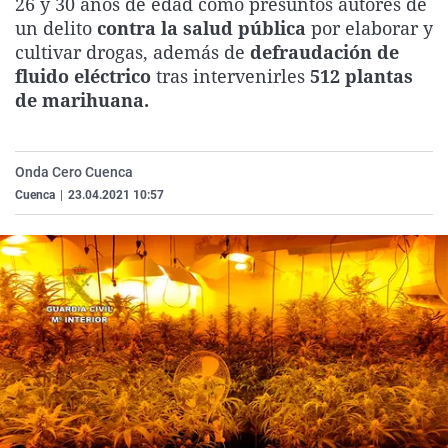
26 y 30 años de edad como presuntos autores de
La rosa de los vientos
Caso
Extremadura
Virales
un delito
contra la salud pública
por elaborar y
cultivar drogas, además de
defraudación de
Gente viajera
Retornados
Galicia
Televisión
fluido eléctrico
tras intervenirles
512 plantas
Como el perro y el gat
Equipo de investigaci
La Rioja
Elecciones
de marihuana.
Operación Viuda Negr
Navarra
País Vasco
Onda Cero Cuenca
Cuenca
|
23.04.2021 10:57