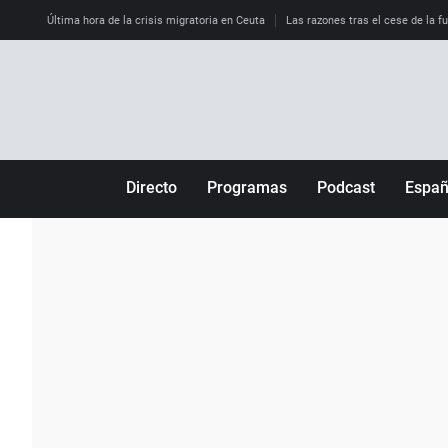
Última hora de la crisis migratoria en Ceuta
Las razones tras el cese de la f
Directo
Programas
Podcast
Espa
Más de uno
Los Perseguidos
Andalucía
Por fin
Malas decisiones
Aragón
Julia en la onda
Expedientes del más allá
Baleares
La brújula
El viaje del Guernica
Cantabria
Radioestadio
Invisibles
Cataluña
Radioestadio noche
Prohibido morirse
Comunidad de M
El colegio invisible
Esto no ha pasado
Comunitat Vale