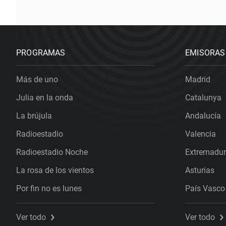
PROGRAMAS
EMISORAS
Más de uno
Madrid
Julia en la onda
Catalunya
La brújula
Andalucía
Radioestadio
Valencia
Radioestadio Noche
Extremadu
La rosa de los vientos
Asturias
Por fin no es lunes
País Vasco
Ver todo
Ver todo