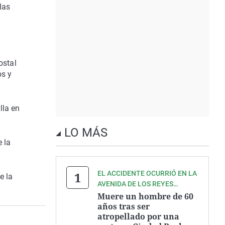
las
ostal
os y
lla en
LO MÁS
 la
EL ACCIDENTE OCURRIÓ EN LA
e la
AVENIDA DE LOS REYES
CATÓLICOS
Muere un hombre de 60
años tras ser
atropellado por una