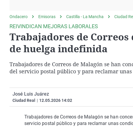
La rosa de los vientos
Caso
Extremadura
Gente viajera
Retornados
Galicia
Ondacero
Emisoras
Castilla - La Mancha
Ciudad Re
Como el perro y el
Equipo de investigación
La Rioja
REIVINDICAN MEJORAS LABORALES
gato
Trabajadores de Correos 
Operación Viuda
Navarra
Negra
País Vasco
de huelga indefinida
Trabajadores de Correos de Malagón se han conc
del servicio postal público y para reclamar unas
José Luis Juárez
Ciudad Real
|
12.05.2026 14:02
Trabajadores de Correos de Malagón se han concen
servicio postal público y para reclamar unas condi