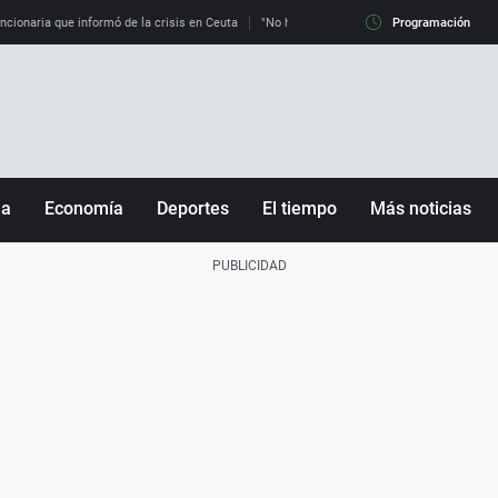
uncionaria que informó de la crisis en Ceuta
"No hay mafias, que no nos engañen": exper
Programación
ña
Economía
Deportes
El tiempo
Más noticias
Fútbol
Sociedad
Baloncesto
Mundo
Tenis
Salud
Motor
Cultura
Ciencia y Tecnología
adrid
Gastronomía
nciana
Medio ambiente