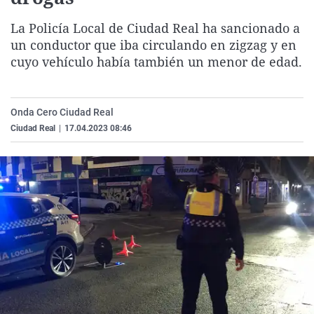
La rosa de los vientos
Caso
Extremadura
Virales
La Policía Local de Ciudad Real ha sancionado a
Gente viajera
Retornados
Galicia
Televisión
un conductor que iba circulando en zigzag y en
cuyo vehículo había también un menor de edad.
Como el perro y el gat
Equipo de investigaci
La Rioja
Elecciones
Operación Viuda Negr
Navarra
País Vasco
Onda Cero Ciudad Real
Ciudad Real
|
17.04.2023 08:46