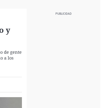
o y
no de gente
o a los