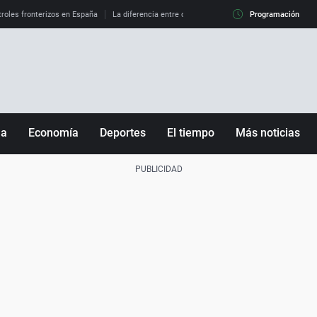
roles fronterizos en España
La diferencia entre observar el eclipse al 99% y al 100%
Programación
ña
Economía
Deportes
El tiempo
Más noticias
Fútbol
Sociedad
Baloncesto
Mundo
Tenis
Salud
Motor
Cultura
Ciencia y Tecnología
adrid
Gastronomía
nciana
Medio ambiente