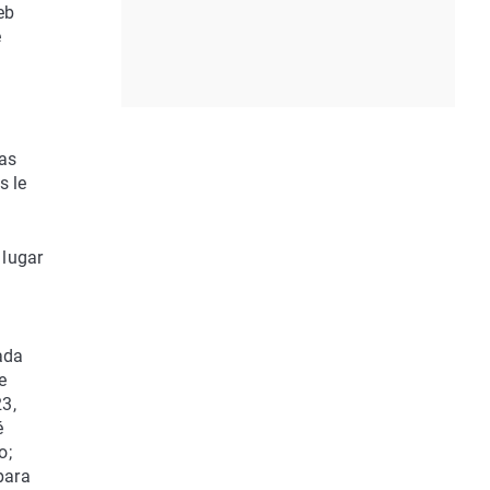
eb
e
tas
s le
 lugar
ada
e
3,
é
o;
para