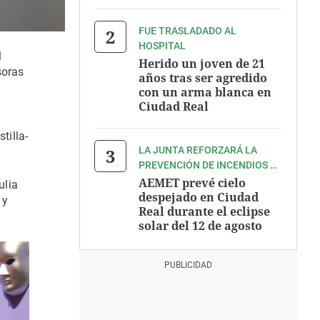
FUE TRASLADADO AL
HOSPITAL
l
Herido un joven de 21
soras
años tras ser agredido
con un arma blanca en
Ciudad Real
tilla-
LA JUNTA REFORZARÁ LA
PREVENCIÓN DE INCENDIOS EL
DÍA DEL ECLIPSE
AEMET prevé cielo
ulia
despejado en Ciudad
 y
Real durante el eclipse
solar del 12 de agosto