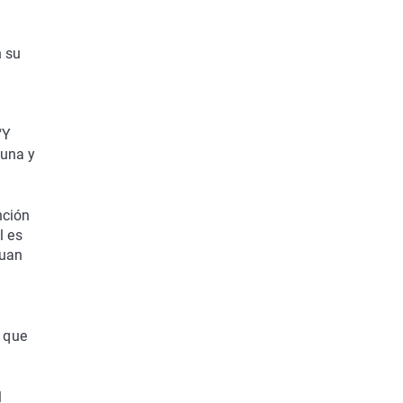
n su
a
"Y
luna y
nción
l es
Juan
 que
l