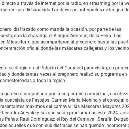
irecto a través de internet por la radio, en streaming por la w
ersonas con discapacidad auditiva por intérpretes de lengua d
gonero, disfrazado como manda la ocasión, por parte de las
puesto, con la charanga el Alhiguí. Además, de la Peña `Los
e en Miguelturra que acompañaron al pregonero hasta las puer
oncentración oficial donde las máscaras callejeras y los vecino
to se dirigieron al Palacio del Carnaval para visitar, en primer
idad y donde tantas veces el pregonero realizó su programa en
 carnestolendas a toda la región.
 pregonero acompañado por la corporación municipal, encabez
 la concejala de Festejos, Carmen María Mohíno y el concejal d
representantes máximos del carnaval: las Máscaras Mayores 202
y Leandro Arévalo y las que serán proclamadas este 2024, Jos
as Peñas, Raúl Domínguez; el Rey del Carnaval, Serafín Delgad
os aquellos que con sus disfraces se han querido incorporar 