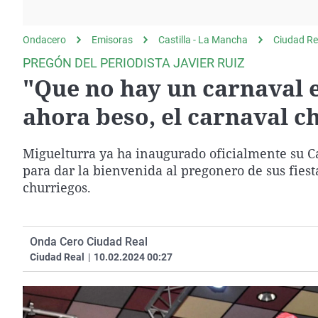
La rosa de los vientos
Caso
Extremadura
Gente viajera
Retornados
Galicia
Ondacero
Emisoras
Castilla - La Mancha
Ciudad Re
Como el perro y el
Equipo de investigación
La Rioja
PREGÓN DEL PERIODISTA JAVIER RUIZ
gato
"Que no hay un carnaval 
Operación Viuda
Navarra
Negra
País Vasco
ahora beso, el carnaval c
Miguelturra ya ha inaugurado oficialmente su Ca
para dar la bienvenida al pregonero de sus fiesta
churriegos.
Onda Cero Ciudad Real
Ciudad Real
|
10.02.2024 00:27