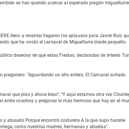
 también se han querido acercar al esperado pregón miguelturre
CERE lleno a reventar llegaron los aplausos para Javier Ruiz qu
lando que ha vivido el carnaval de Miguelturra desde pequeño.
público deseoso de que estas Fiestas, declaradas de Interés Tur
do pregonero: "Aguardando un año entero; El Carnaval soñado
aval que piso y ahora beso"; "Y aquí estamos otra vez Churri
tar entre vosotros y pregonar lo más hermoso que hay en el m
go y atusado Porque encontró costurera A la que supo hacerle
urriega, como nuestras madres, hermanas y abuelas".