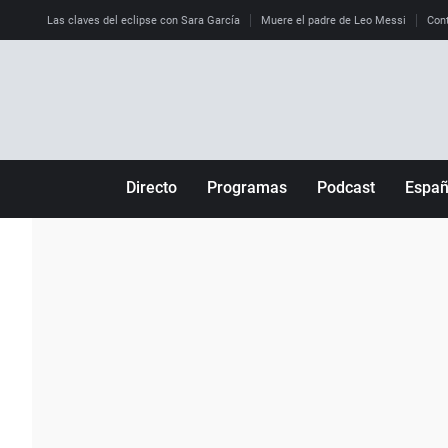
Las claves del eclipse con Sara García
Muere el padre de Leo Messi
Cont
Directo
Programas
Podcast
Espa
Más de uno
Los Perseguidos
Andalucía
Por fin
Malas decisiones
Aragón
Julia en la onda
Expedientes del más allá
Baleares
La brújula
El viaje del Guernica
Cantabria
Radioestadio
Invisibles
Cataluña
Radioestadio noche
Prohibido morirse
Comunidad de M
El colegio invisible
Esto no ha pasado
Comunitat Vale