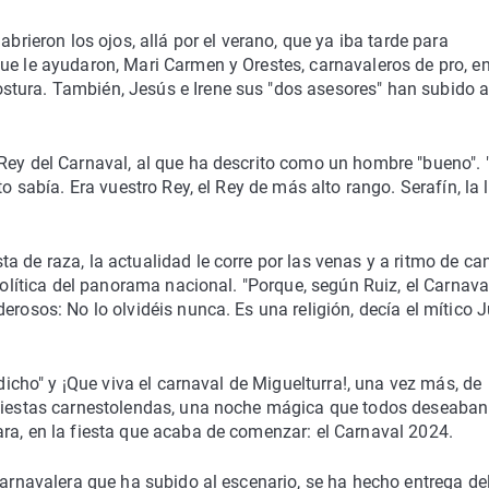
abrieron los ojos, allá por el verano, que ya iba tarde para
ue le ayudaron, Mari Carmen y Orestes, carnavaleros de pro, e
stura. También, Jesús e Irene sus "dos asesores" han subido 
Rey del Carnaval, al que ha descrito como un hombre "bueno". 
to sabía. Era vuestro Rey, el Rey de más alto rango. Serafín, la 
a de raza, la actualidad le corre por las venas y a ritmo de ca
 política del panorama nacional. "Porque, según Ruiz, el Carnava
erosos: No lo olvidéis nunca. Es una religión, decía el mítico 
 dicho" y ¡Que viva el carnaval de Miguelturra!, una vez más, de
 fiestas carnestolendas, una noche mágica que todos deseaban
ra, en la fiesta que acaba de comenzar: el Carnaval 2024.
carnavalera que ha subido al escenario, se ha hecho entrega de