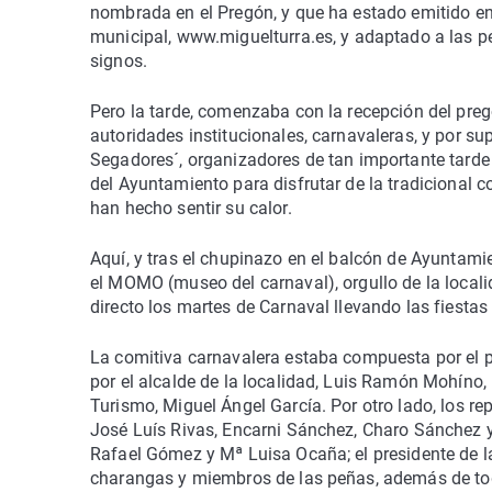
nombrada en el Pregón, y que ha estado emitido en d
municipal, www.miguelturra.es, y adaptado a las p
signos.
Pero la tarde, comenzaba con la recepción del pre
autoridades institucionales, carnavaleras, y por su
Segadores´, organizadores de tan importante tard
del Ayuntamiento para disfrutar de la tradicional c
han hecho sentir su calor.
Aquí, y tras el chupinazo en el balcón de Ayuntamien
el MOMO (museo del carnaval), orgullo de la local
directo los martes de Carnaval llevando las fiestas
La comitiva carnavalera estaba compuesta por el
por el alcalde de la localidad, Luis Ramón Mohíno,
Turismo, Miguel Ángel García. Por otro lado, los 
José Luís Rivas, Encarni Sánchez, Charo Sánchez 
Rafael Gómez y Mª Luisa Ocaña; el presidente de l
charangas y miembros de las peñas, además de tod