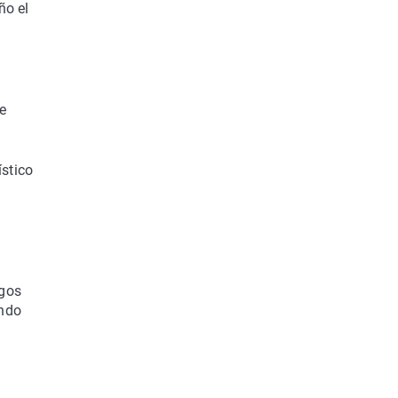
ño el
e
ístico
egos
undo