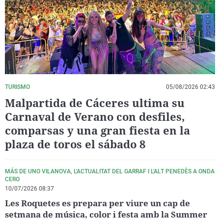
La rosa de los vientos
Caso
Extremadura
Virales
Gente viajera
Retornados
Galicia
Televisión
Como el perro y el gat
Equipo de investigaci
La Rioja
Elecciones
Operación Viuda Negr
Navarra
País Vasco
TURISMO
05/08/2026 02:43
Malpartida de Cáceres ultima su
Carnaval de Verano con desfiles,
comparsas y una gran fiesta en la
plaza de toros el sábado 8
MÁS DE UNO VILANOVA, L'ACTUALITAT DEL GARRAF I L'ALT PENEDÈS A ONDA
CERO
10/07/2026 08:37
Les Roquetes es prepara per viure un cap de
setmana de música, color i festa amb la Summer