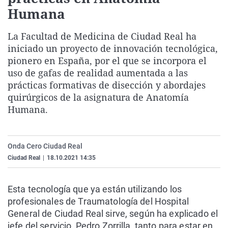
La rosa de los vientos
Caso
Extremadura
Virales
Humana
Gente viajera
Retornados
Galicia
Televisión
La Facultad de Medicina de Ciudad Real ha
Como el perro y el gat
Equipo de investigaci
La Rioja
Elecciones
iniciado un proyecto de innovación tecnológica,
pionero en España, por el que se incorpora el
Operación Viuda Negr
Navarra
uso de gafas de realidad aumentada a las
País Vasco
prácticas formativas de disección y abordajes
quirúrgicos de la asignatura de Anatomía
Humana.
Onda Cero Ciudad Real
Ciudad Real
|
18.10.2021 14:35
Esta tecnología que ya están utilizando los
profesionales de Traumatología del Hospital
General de Ciudad Real sirve, según ha explicado el
jefe del servicio, Pedro Zorrilla, tanto para estar en