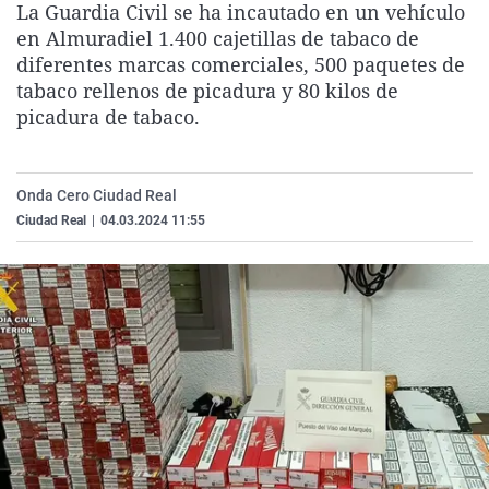
La Guardia Civil se ha incautado en un vehículo
La rosa de los vientos
Caso
Extremadura
Virales
en Almuradiel 1.400 cajetillas de tabaco de
Gente viajera
Retornados
Galicia
Televisión
diferentes marcas comerciales, 500 paquetes de
tabaco rellenos de picadura y 80 kilos de
Como el perro y el gat
Equipo de investigaci
La Rioja
Elecciones
picadura de tabaco.
Operación Viuda Negr
Navarra
País Vasco
Onda Cero Ciudad Real
Ciudad Real
|
04.03.2024 11:55