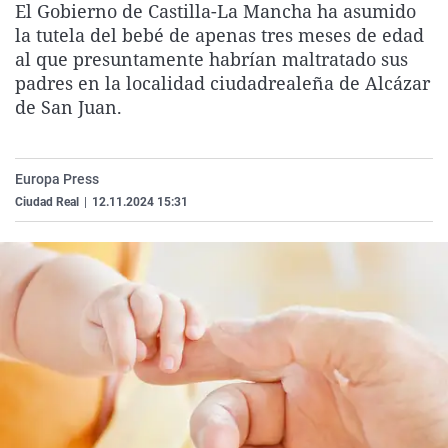
El Gobierno de Castilla-La Mancha ha asumido
La rosa de los vientos
Caso
Extremadura
Virales
la tutela del bebé de apenas tres meses de edad
Gente viajera
Retornados
Galicia
Televisión
al que presuntamente habrían maltratado sus
padres en la localidad ciudadrealeña de Alcázar
Como el perro y el gat
Equipo de investigaci
La Rioja
Elecciones
de San Juan.
Operación Viuda Negr
Navarra
País Vasco
Europa Press
Ciudad Real
|
12.11.2024 15:31