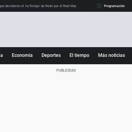
e decidieron el 'no fichaje' de Rodri por el Real Madrid y su 'sí' al Barça
Programación
La llamada de
ña
Economía
Deportes
El tiempo
Más noticias
Fútbol
Sociedad
Baloncesto
Mundo
Tenis
Salud
Motor
Cultura
Ciencia y Tecnología
adrid
Gastronomía
nciana
Medio ambiente