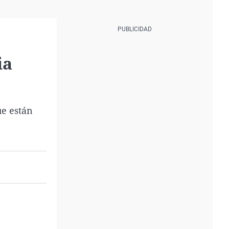
ia
ue están