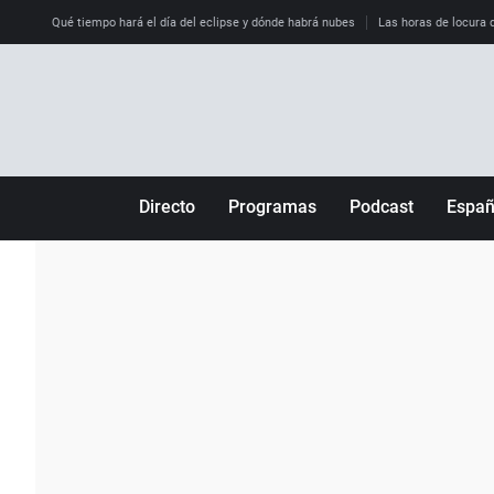
Qué tiempo hará el día del eclipse y dónde habrá nubes
Las horas de locura qu
Directo
Programas
Podcast
Espa
Más de uno
Los Perseguidos
Andalucía
Por fin
Malas decisiones
Aragón
Julia en la onda
Expedientes del más allá
Baleares
La brújula
El viaje del Guernica
Cantabria
Radioestadio
Invisibles
Cataluña
Radioestadio noche
Prohibido morirse
Comunidad de M
El colegio invisible
Esto no ha pasado
Comunitat Vale