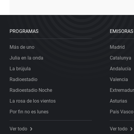
PROGRAMAS
EMISORAS
Más de uno
Madrid
Julia en la onda
Catalunya
La brújula
Andalucía
Radioestadio
Valencia
Radioestadio Noche
Extremadu
La rosa de los vientos
Asturias
Por fin no es lunes
País Vasco
Ver todo
Ver todo