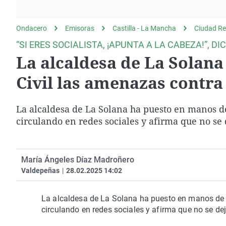
La rosa de los vientos
Caso
Extremadura
Gente viajera
Retornados
Galicia
Ondacero
Emisoras
Castilla - La Mancha
Ciudad Re
Como el perro y el
Equipo de investigación
La Rioja
“SI ERES SOCIALISTA, ¡APUNTA A LA CABEZA!”, 
gato
La alcaldesa de La Solan
Operación Viuda
Navarra
Negra
País Vasco
Civil las amenazas contra
La alcaldesa de La Solana ha puesto en manos de
circulando en redes sociales y afirma que no se
María Ángeles Díaz Madroñero
Valdepeñas
|
28.02.2025 14:02
La alcaldesa de La Solana ha puesto en manos de 
circulando en redes sociales y afirma que no se de