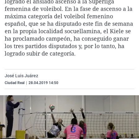
logrado el ansiado ascenso a la Superliga
La rosa de los vientos
Caso
Extremadura
Virales
femenina de voleibol. En la fase de ascenso a la
máxima categoría del voleibol femenino
Gente viajera
Retornados
Galicia
Televisión
español, que se ha disputado este fin de semana
Como el perro y el gat
Equipo de investigaci
La Rioja
Elecciones
en la propia localidad socuellamina, el Kiele se
ha proclamado campeón, ha conseguido ganar
Operación Viuda Negr
Navarra
los tres partidos disputados y, por lo tanto, ha
País Vasco
logrado subir de categoría.
José Luis Juárez
Ciudad Real
|
28.04.2019 14:50