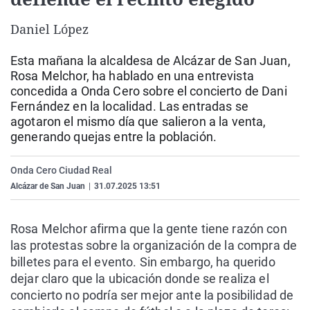
La rosa de los vientos
Caso
Extremadura
Virales
Daniel López
Gente viajera
Retornados
Galicia
Televisión
Esta mañana la alcaldesa de Alcázar de San Juan,
Como el perro y el gat
Equipo de investigaci
La Rioja
Elecciones
Rosa Melchor, ha hablado en una entrevista
Operación Viuda Negr
Navarra
concedida a Onda Cero sobre el concierto de Dani
Fernández en la localidad. Las entradas se
País Vasco
agotaron el mismo día que salieron a la venta,
generando quejas entre la población.
Onda Cero Ciudad Real
Alcázar de San Juan
|
31.07.2025 13:51
Rosa Melchor afirma que la gente tiene razón con
las protestas sobre la organización de la compra de
billetes para el evento. Sin embargo, ha querido
dejar claro que la ubicación donde se realiza el
concierto no podría ser mejor ante la posibilidad de