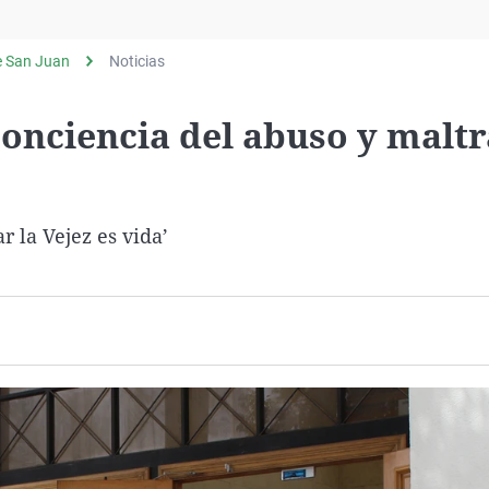
Virales
Televisión
e San Juan
Noticias
Elecciones
onciencia del abuso y maltr
r la Vejez es vida’