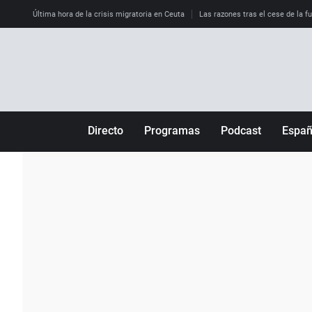
Última hora de la crisis migratoria en Ceuta
Las razones tras el cese de la f
Directo
Programas
Podcast
Espa
Más de uno
Los Perseguidos
Andalucía
Por fin
Malas decisiones
Aragón
Julia en la onda
Expedientes del más allá
Baleares
La brújula
El viaje del Guernica
Cantabria
Radioestadio
Invisibles
Cataluña
Radioestadio noche
Prohibido morirse
Comunidad de M
El colegio invisible
Esto no ha pasado
Comunitat Vale