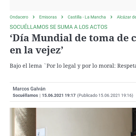
La rosa de los vientos
Caso
Extremadura
Gente viajera
Retornados
Galicia
Ondacero
Emisoras
Castilla - La Mancha
Alcázar d
Como el perro y el
Equipo de investigación
La Rioja
SOCUÉLLAMOS SE SUMA A LOS ACTOS
gato
‘Día Mundial de toma de c
Operación Viuda
Navarra
Negra
País Vasco
en la vejez’
Bajo el lema `Por lo legal y por lo moral: Respeta
Marcos Galván
Socuéllamos
|
15.06.2021 19:17
(Publicado 15.06.2021 19:16)