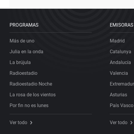
PROGRAMAS
EMISORAS
Más de uno
Madrid
Julia en la onda
Catalunya
La brújula
Andalucía
Radioestadio
Valencia
Radioestadio Noche
Extremadu
La rosa de los vientos
Asturias
Por fin no es lunes
País Vasco
Ver todo
Ver todo