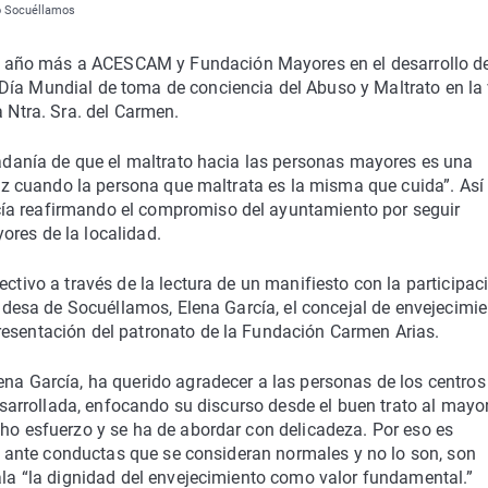
to Socuéllamos
 año más a ACESCAM y Fundación Mayores en el desarrollo de
Día Mundial de toma de conciencia del Abuso y Maltrato en la 
a Ntra. Sra. del Carmen.
udadanía de que el maltrato hacia las personas mayores es una
 voz cuando la persona que maltrata es la misma que cuida”. Así
ía reafirmando el compromiso del ayuntamiento por seguir
ores de la localidad.
ectivo a través de la lectura de un manifiesto con la participac
caldesa de Socuéllamos, Elena García, el concejal de envejecimi
resentación del patronato de la Fundación Carmen Arias.
ena García, ha querido agradecer a las personas de los centros
desarrollada, enfocando su discurso desde el buen trato al mayor
cho esfuerzo y se ha de abordar con delicadeza. Por eso es
os, ante conductas que se consideran normales y no lo son, son
ñala “la dignidad del envejecimiento como valor fundamental.”