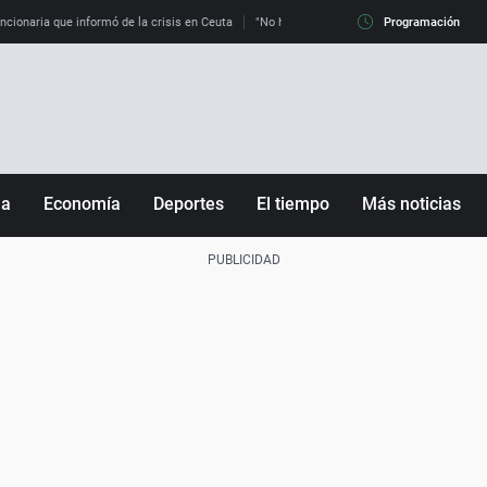
uncionaria que informó de la crisis en Ceuta
"No hay mafias, que no nos engañen": exper
Programación
ña
Economía
Deportes
El tiempo
Más noticias
Fútbol
Sociedad
Baloncesto
Mundo
Tenis
Salud
Motor
Cultura
Ciencia y Tecnología
adrid
Gastronomía
nciana
Medio ambiente