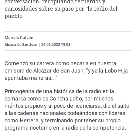
conversación, recopilando recuerdos y
La rosa de los vientos
Caso
Extremadura
Virales
curiosidades sobre su paso por "la radio del
pueblo"
Gente viajera
Retornados
Galicia
Televisión
Como el perro y el gat
Equipo de investigaci
La Rioja
Elecciones
Operación Viuda Negr
Navarra
Marcos Galván
Alcázar de San Juan
|
26.06.2023 19:03
País Vasco
Comenzó su carrera como becaria en nuestra
emisora de Alcázar de San Juan, “y ya la Lobo Hija
apuntaba maneras...”
Primogénita de una histórica de la radio en la
comarca como es Concha Lobo, por muchos
méritos propios y al poco de licenciarse, dio el salto
a las cadenas nacionales codeándose con líderes
como Herrera, y terminando por tener su propio
programa nocturno en la radio de la competencia.