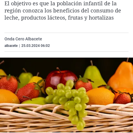
El objetivo es que la población infantil de la
La rosa de los vientos
Caso
Extremadura
Virales
región conozca los beneficios del consumo de
Gente viajera
Retornados
Galicia
Televisión
leche, productos lácteos, frutas y hortalizas
Como el perro y el gat
Equipo de investigaci
La Rioja
Elecciones
Operación Viuda Negr
Navarra
Onda Cero Albacete
albacete
|
25.03.2024 06:02
País Vasco