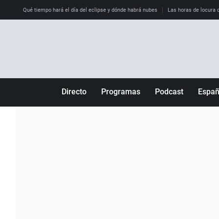
Qué tiempo hará el día del eclipse y dónde habrá nubes
Las horas de locura qu
Directo
Programas
Podcast
Espa
Más de uno
Los Perseguidos
Andalucía
Por fin
Malas decisiones
Aragón
Julia en la onda
Expedientes del más allá
Baleares
La brújula
El viaje del Guernica
Cantabria
Radioestadio
Invisibles
Cataluña
Radioestadio noche
Prohibido morirse
Comunidad de M
El colegio invisible
Esto no ha pasado
Comunitat Vale