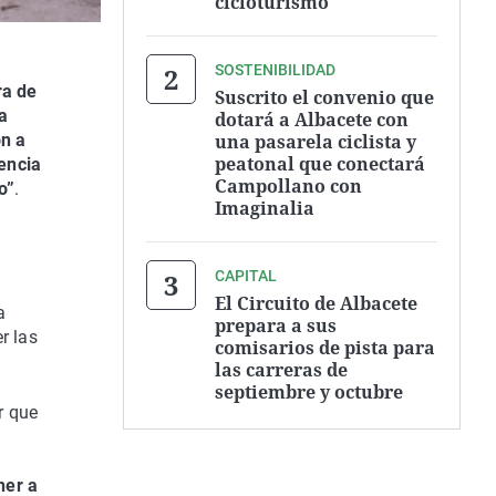
cicloturismo
SOSTENIBILIDAD
ra de
Suscrito el convenio que
a
dotará a Albacete con
una pasarela ciclista y
ón a
peatonal que conectará
encia
Campollano con
o”
.
Imaginalia
CAPITAL
El Circuito de Albacete
a
prepara a sus
r las
comisarios de pista para
las carreras de
septiembre y octubre
r que
ner a