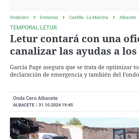
La rosa de los vientos
Caso
Extremadura
Gente viajera
Retornados
Galicia
Ondacero
Emisoras
Castilla - La Mancha
Albacete
Como el perro y el
Equipo de investigación
La Rioja
TEMPORAL LETUR
gato
Letur contará con una ofi
Operación Viuda
Navarra
Negra
País Vasco
canalizar las ayudas a lo
García Page asegura que se trata de optimizar to
declaración de emergencia y también del Fondo
Onda Cero Albacete
ALBACETE
|
31.10.2024 19:45