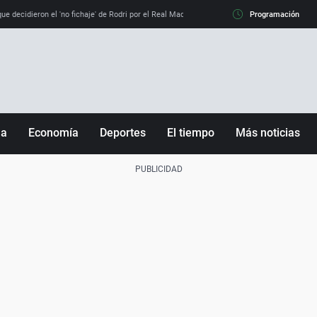
e decidieron el 'no fichaje' de Rodri por el Real Madrid y su 'sí' al Barça
Programación
La llamada de
ña
Economía
Deportes
El tiempo
Más noticias
Fútbol
Sociedad
Baloncesto
Mundo
Tenis
Salud
Motor
Cultura
Ciencia y Tecnología
adrid
Gastronomía
nciana
Medio ambiente