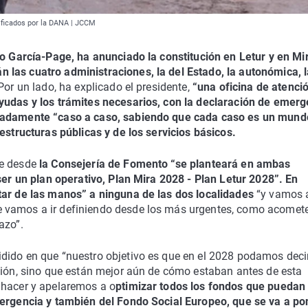
nificados por la DANA | JCCM
o García-Page, ha anunciado la constitución en Letur y en Mi
las cuatro administraciones, la del Estado, la autonómica, l
 Por un lado, ha explicado el presidente,
“una oficina de atenci
yudas y los trámites necesarios, con la declaración de emerg
izadamente “caso a caso, sabiendo que cada caso es un mund
estructuras públicas y de los servicios básicos.
ue desde
la Consejería de Fomento “se planteará en ambas
 ser un plan operativo, Plan Mira 2028 - Plan Letur 2028”. En
tar de las manos” a ninguna de las dos localidades
“y vamos 
 vamos a ir definiendo desde los más urgentes, como acomete
azo”.
dido en que “nuestro objetivo es que en el 2028 podamos deci
ación, sino que están mejor aún de cómo estaban antes de esta
 hacer y apelaremos a o
ptimizar todos los fondos que puedan
mergencia y también del Fondo Social Europeo, que se va a po