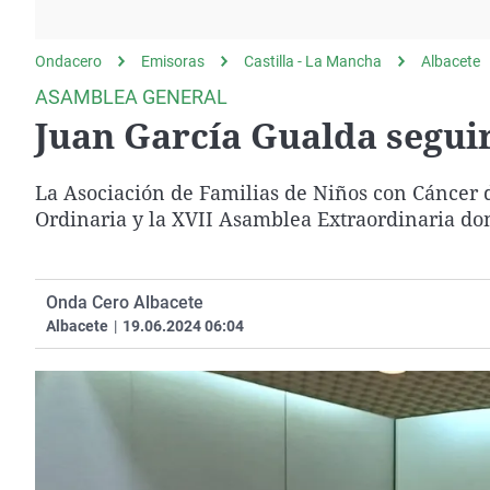
La rosa de los vientos
Caso
Extremadura
Gente viajera
Retornados
Galicia
Ondacero
Emisoras
Castilla - La Mancha
Albacete
Como el perro y el
Equipo de investigación
La Rioja
ASAMBLEA GENERAL
gato
Juan García Gualda seguir
Operación Viuda
Navarra
Negra
País Vasco
La Asociación de Familias de Niños con Cáncer 
Ordinaria y la XVII Asamblea Extraordinaria don
Onda Cero Albacete
Albacete
|
19.06.2024 06:04