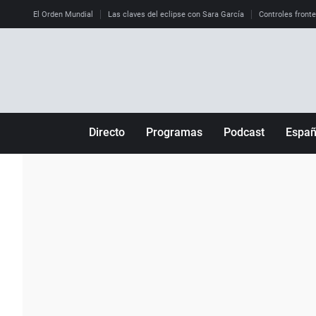
El Orden Mundial
Las claves del eclipse con Sara García
Controles front
Directo
Programas
Podcast
Espa
Más de uno
Los Perseguidos
Andalucía
Por fin
Malas decisiones
Aragón
Julia en la onda
Expedientes del más allá
Baleares
La brújula
El viaje del Guernica
Cantabria
Radioestadio
Invisibles
Cataluña
Radioestadio noche
Prohibido morirse
Comunidad de M
El colegio invisible
Esto no ha pasado
Comunitat Vale