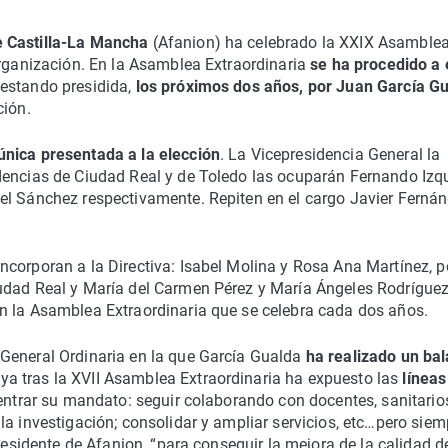
e Castilla-La Mancha
(Afanion) ha celebrado la XXIX Asamble
organización. En la Asamblea Extraordinaria
se ha procedido a 
 estando presidida,
los próximos dos años, por Juan García Gu
ción.
 única presentada a la elección
. La Vicepresidencia General la
dencias de Ciudad Real y de Toledo las ocuparán Fernando Izq
el Sánchez respectivamente. Repiten en el cargo Javier Ferná
corporan a la Directiva: Isabel Molina y Rosa Ana Martínez, p
udad Real y María del Carmen Pérez y María Ángeles Rodríguez
n la Asamblea Extraordinaria que se celebra cada dos años.
General Ordinaria en la que García Gualda
ha realizado un ba
ya tras la XVII Asamblea Extraordinaria ha expuesto las
líneas
centrar su mandato: seguir colaborando con docentes, sanitario
la investigación; consolidar y ampliar servicios, etc…pero siem
presidente de Afanion, “para conseguir la mejora de la calidad d