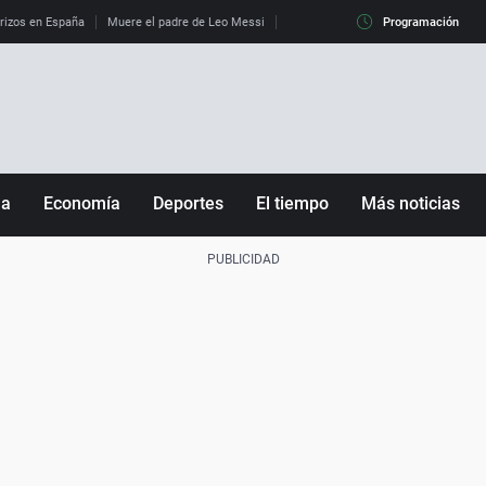
erizos en España
Muere el padre de Leo Messi
La diferencia entre observar el eclip
Programación
ña
Economía
Deportes
El tiempo
Más noticias
Fútbol
Sociedad
Baloncesto
Mundo
Tenis
Salud
Motor
Cultura
Ciencia y Tecnología
adrid
Gastronomía
nciana
Medio ambiente