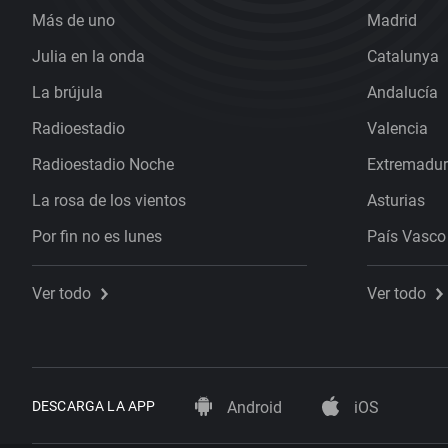
Más de uno
Madrid
Julia en la onda
Catalunya
La brújula
Andalucía
Radioestadio
Valencia
Radioestadio Noche
Extremadu
La rosa de los vientos
Asturias
Por fin no es lunes
País Vasco
Ver todo
Ver todo
DESCARGA LA APP
Android
iOS