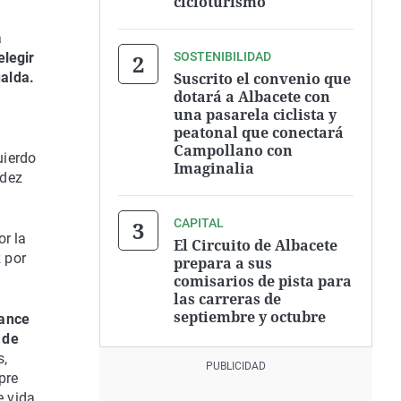
cicloturismo
a
SOSTENIBILIDAD
elegir
Suscrito el convenio que
alda.
dotará a Albacete con
una pasarela ciclista y
peatonal que conectará
Campollano con
uierdo
Imaginalia
ndez
CAPITAL
or la
El Circuito de Albacete
 por
prepara a sus
comisarios de pista para
las carreras de
septiembre y octubre
lance
 de
s,
pre
e vida