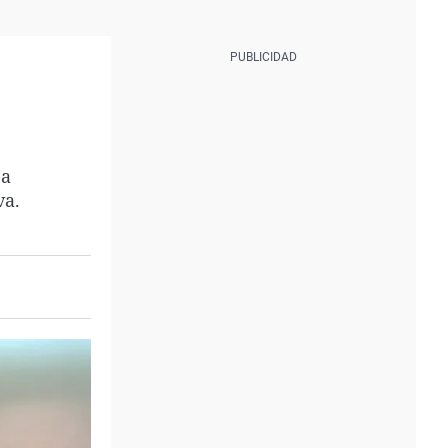
ea
va.