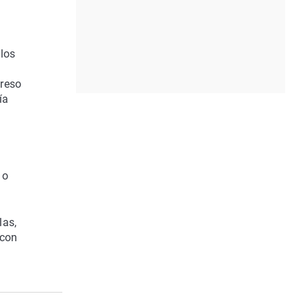
 los
greso
ía
 o
las,
 con