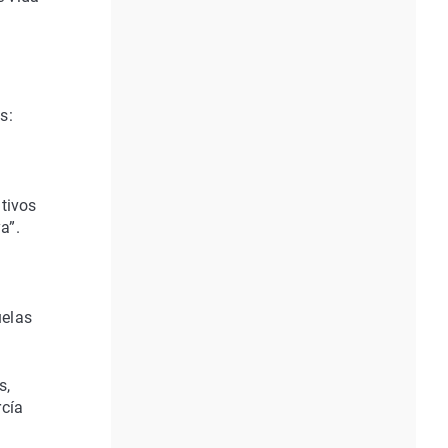
s:
tivos
a”.
uelas
s,
rcía