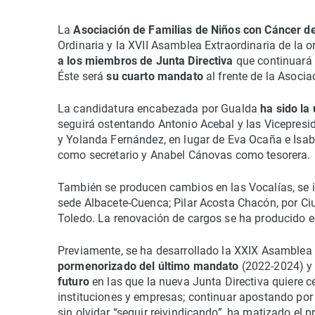
La
Asociación de Familias de Niños con Cáncer d
Ordinaria y la XVII Asamblea Extraordinaria de la 
a los miembros de Junta Directiva
que continuará
Éste será
su cuarto mandato
al frente de la Asocia
La candidatura encabezada por Gualda
ha sido la
seguirá ostentando Antonio Acebal y las Vicepresi
y Yolanda Fernández, en lugar de Eva Ocaña e Isab
como secretario y Anabel Cánovas como tesorera.
También se producen cambios en las Vocalías, se in
sede Albacete-Cuenca; Pilar Acosta Chacón, por Ci
Toledo. La renovación de cargos se ha producido e
Previamente, se ha desarrollado la XXIX Asamblea 
pormenorizado del último mandato
(2022-2024) y 
futuro
en las que la nueva Junta Directiva quiere 
instituciones y empresas; continuar apostando por 
sin olvidar “seguir reivindicando”, ha matizado el 