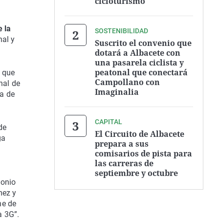
cicloturismo
e la
SOSTENIBILIDAD
nal y
Suscrito el convenio que
dotará a Albacete con
una pasarela ciclista y
peatonal que conectará
a que
Campollano con
nal de
Imaginalia
ca de
CAPITAL
de
El Circuito de Albacete
ga
prepara a sus
comisarios de pista para
las carreras de
septiembre y octubre
tonio
mez y
ne de
a 3G”.