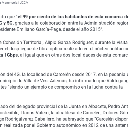
La Manchuela | JCCM
ado que “
el 99 por ciento de los habitantes de esta comarca d
G y 5G
, gracias a la colaboración entre la Administración regio
residente Emiliano García-Page, desde el año 2015”.
e Cohesión Territorial, Alipio García Rodríguez, durante la visit
er el despliegue de fibra óptica realizado en el núcleo poblacio
ta 1Gbps,
al igual que en otras dos localidades de esta comar
ón del 4G, la localidad de Carcelén desde 2017, en la pedanía 
municipio de Villa de Ves. Además, ha informado que Valdegan
tes “siendo un ejemplo de compromiso en la lucha contra la
ado del delegado provincial de la Junta en Albacete, Pedro An
Sostenible, Llanos Valero; la alcaldesa de Carcelén, Dolores Gó
rge Rodrigálvarez Caballero, ha subrayado que “Carcelén dispo
ión realizada por el Gobierno autonómico en 2012 de una anten