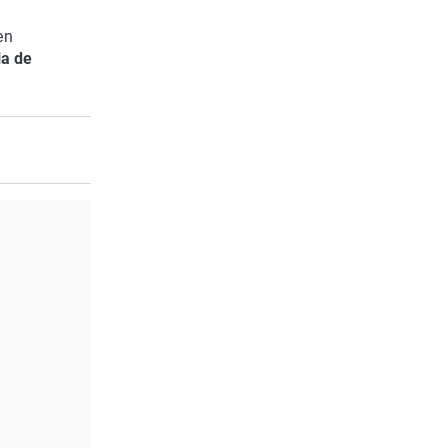
en
la de