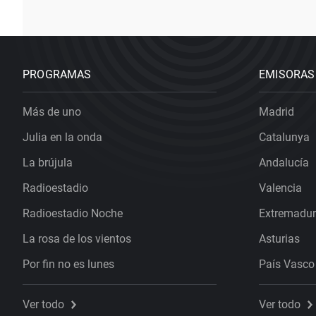
PROGRAMAS
EMISORAS
Más de uno
Madrid
Julia en la onda
Catalunya
La brújula
Andalucía
Radioestadio
Valencia
Radioestadio Noche
Extremadu
La rosa de los vientos
Asturias
Por fin no es lunes
País Vasco
Ver todo
Ver todo