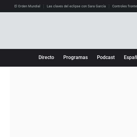
El Orden Mundial
Las claves del eclipse con Sara García
Controles front
Directo
Programas
Podcast
Espa
Más de uno
Los Perseguidos
Andalucía
Por fin
Malas decisiones
Aragón
Julia en la onda
Expedientes del más allá
Baleares
La brújula
El viaje del Guernica
Cantabria
Radioestadio
Invisibles
Cataluña
Radioestadio noche
Prohibido morirse
Comunidad de M
El colegio invisible
Esto no ha pasado
Comunitat Vale