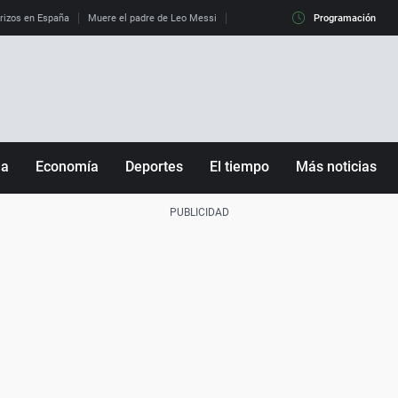
erizos en España
Muere el padre de Leo Messi
La diferencia entre observar el eclip
Programación
ña
Economía
Deportes
El tiempo
Más noticias
Fútbol
Sociedad
Baloncesto
Mundo
Tenis
Salud
Motor
Cultura
Ciencia y Tecnología
adrid
Gastronomía
nciana
Medio ambiente