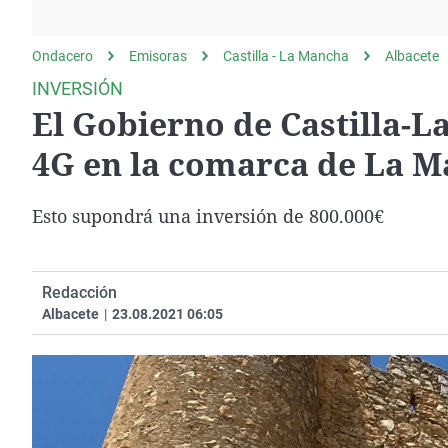
La rosa de los vientos
Caso
Extremadura
Gente viajera
Retornados
Galicia
Ondacero
Emisoras
Castilla - La Mancha
Albacete
Como el perro y el
Equipo de investigación
La Rioja
INVERSIÓN
gato
El Gobierno de Castilla-
Operación Viuda
Navarra
Negra
País Vasco
4G en la comarca de La 
Esto supondrá una inversión de 800.000€
Redacción
Albacete
|
23.08.2021 06:05