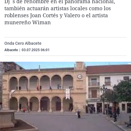
Dj´s de renombre en el panorama nacional,
La rosa de los vientos
Caso
Extremadura
Virales
también actuarán artistas locales como los
roblenses Joan Cortés y Valero o el artista
Gente viajera
Retornados
Galicia
Televisión
munereño Wiman
Como el perro y el gat
Equipo de investigaci
La Rioja
Elecciones
Operación Viuda Negr
Navarra
Onda Cero Albacete
País Vasco
Albacete
|
03.07.2025 06:01