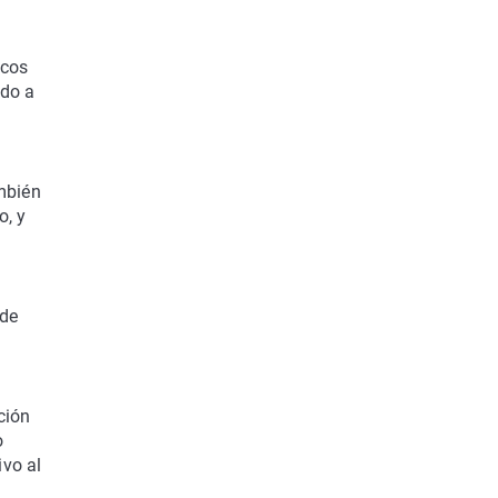
icos
ado a
ambién
o, y
 de
ción
o
ivo al