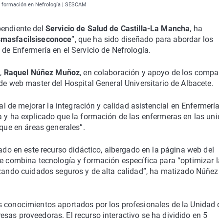
la formación en Nefrología | SESCAM
pendiente del
Servicio de Salud de Castilla-La Mancha
, ha
masfacilsiseconoce
”, que ha sido diseñado para abordar los
de Enfermería en el Servicio de Nefrología.
,
Raquel Núñez Muñoz
, en colaboración y apoyo de los comp
de web master del Hospital General Universitario de Albacete.
pal de mejorar la integración y calidad asistencial en Enfermerí
a y ha explicado que la formación de las enfermeras en las un
 que en áreas generales”.
sado en este recurso didáctico, albergado en la página web del
se combina tecnología y formación específica para “optimizar l
tizando cuidados seguros y de alta calidad”, ha matizado Núñez
s conocimientos aportados por los profesionales de la Unidad 
sas proveedoras. El recurso interactivo se ha dividido en 5