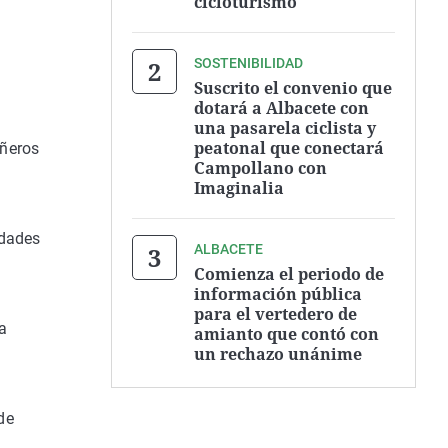
cicloturismo
SOSTENIBILIDAD
Suscrito el convenio que
dotará a Albacete con
una pasarela ciclista y
peatonal que conectará
añeros
Campollano con
Imaginalia
a
idades
ALBACETE
Comienza el periodo de
información pública
para el vertedero de
a
amianto que contó con
un rechazo unánime
de