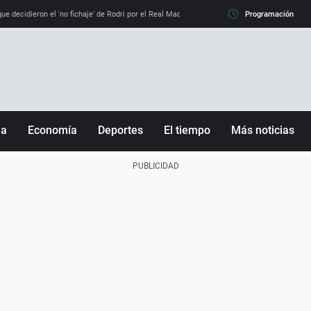
e decidieron el 'no fichaje' de Rodri por el Real Madrid y su 'sí' al Barça
Programación
La llamada de
ña
Economía
Deportes
El tiempo
Más noticias
Fútbol
Sociedad
Baloncesto
Mundo
Tenis
Salud
Motor
Cultura
Ciencia y Tecnología
adrid
Gastronomía
nciana
Medio ambiente