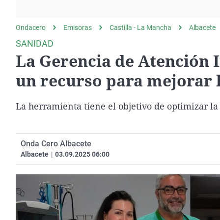
La rosa de los vientos
Caso
Extremadura
Gente viajera
Retornados
Galicia
Ondacero
Emisoras
Castilla - La Mancha
Albacete
Como el perro y el
Equipo de investigación
La Rioja
SANIDAD
gato
La Gerencia de Atención 
Operación Viuda
Navarra
Negra
País Vasco
un recurso para mejorar 
La herramienta tiene el objetivo de optimizar la
Onda Cero Albacete
Albacete
|
03.09.2025 06:00