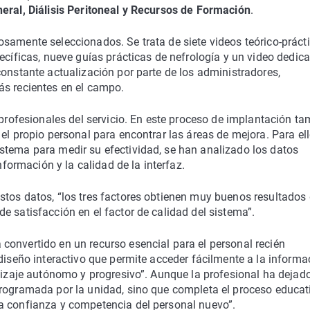
neral, Diálisis Peritoneal y Recursos de Formación
.
samente seleccionados. Se trata de siete videos teórico-práct
ecíficas, nueve guías prácticas de nefrología y un video dedic
constante actualización por parte de los administradores,
ás recientes en el campo.
 profesionales del servicio. En este proceso de implantación t
el propio personal para encontrar las áreas de mejora. Para ell
stema para medir su efectividad, se han analizado los datos
nformación y la calidad de la interfaz.
stos datos, “los tres factores obtienen muy buenos resultados
e satisfacción en el factor de calidad del sistema”.
convertido en un recurso esencial para el personal recién
 diseño interactivo que permite acceder fácilmente a la informa
ndizaje autónomo y progresivo”. Aunque la profesional ha dejad
programada por la unidad, sino que completa el proceso educat
a confianza y competencia del personal nuevo”.