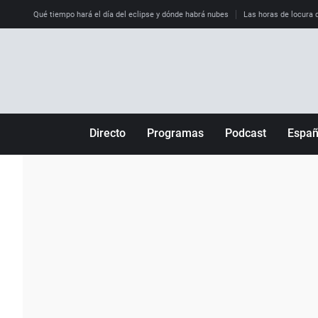
Qué tiempo hará el día del eclipse y dónde habrá nubes
Las horas de locura qu
Directo
Programas
Podcast
Espa
Más de uno
Los Perseguidos
Andalucía
Por fin
Malas decisiones
Aragón
Julia en la onda
Expedientes del más allá
Baleares
La brújula
El viaje del Guernica
Cantabria
Radioestadio
Invisibles
Cataluña
Radioestadio noche
Prohibido morirse
Comunidad de M
El colegio invisible
Esto no ha pasado
Comunitat Vale