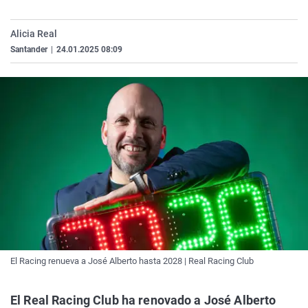
La rosa de los vientos
Caso
Extremadura
Virales
Alicia Real
Gente viajera
Retornados
Galicia
Televisión
Santander
|
24.01.2025 08:09
Como el perro y el gat
Equipo de investigaci
La Rioja
Elecciones
Operación Viuda Negr
Navarra
País Vasco
El Racing renueva a José Alberto hasta 2028 | Real Racing Club
El Real Racing Club ha renovado a José Alberto