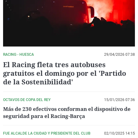
La rosa de los vientos
Caso
Extremadura
Virales
Gente viajera
Retornados
Galicia
Televisión
Como el perro y el gat
Equipo de investigaci
La Rioja
Elecciones
Operación Viuda Negr
Navarra
País Vasco
RACING - HUESCA
29/04/2026 07:38
El Racing fleta tres autobuses
gratuitos el domingo por el 'Partido
de la Sostenibilidad'
OCTAVOS DE COPA DEL REY
15/01/2026 07:36
Más de 230 efectivos conforman el dispositivo de
seguridad para el Racing-Barça
FUE ALCALDE LA CIUDAD Y PRESIDENTE DEL CLUB
02/10/2025 14:15