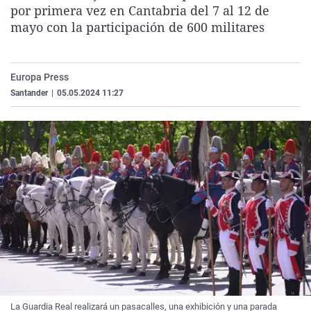
por primera vez en Cantabria del 7 al 12 de
La rosa de los vientos
Caso
Extremadura
Virales
mayo con la participación de 600 militares
Gente viajera
Retornados
Galicia
Televisión
Como el perro y el gat
Equipo de investigaci
La Rioja
Elecciones
Europa Press
Operación Viuda Negr
Navarra
Santander
|
05.05.2024 11:27
País Vasco
La Guardia Real realizará un pasacalles, una exhibición y una parada