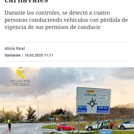
La rosa de los vientos
Caso
Extremadura
Virales
Durante los controles, se detectó a cuatro
Gente viajera
Retornados
Galicia
Televisión
personas conduciendo vehículos con pérdida de
Como el perro y el gat
Equipo de investigaci
La Rioja
Elecciones
vigencia de sus permisos de conducir
Operación Viuda Negr
Navarra
País Vasco
Alicia Real
Santander
|
18.03.2025 11:11