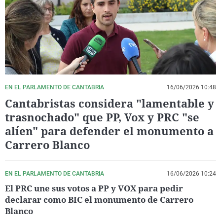
La rosa de los vientos
Caso
Extremadura
Virales
Gente viajera
Retornados
Galicia
Televisión
Como el perro y el gat
Equipo de investigaci
La Rioja
Elecciones
Operación Viuda Negr
Navarra
País Vasco
EN EL PARLAMENTO DE CANTABRIA
16/06/2026 10:48
Cantabristas considera "lamentable y
trasnochado" que PP, Vox y PRC "se
alíen" para defender el monumento a
Carrero Blanco
EN EL PARLAMENTO DE CANTABRIA
16/06/2026 10:24
El PRC une sus votos a PP y VOX para pedir
declarar como BIC el monumento de Carrero
Blanco