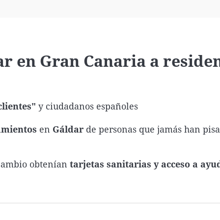
Virales
Televisión
Elecciones
 en Gran Canaria a reside
clientes"
y ciudadanos españoles
mientos
en
Gáldar
de personas que jamás han pis
 cambio obtenían
tarjetas sanitarias y acceso a ayu