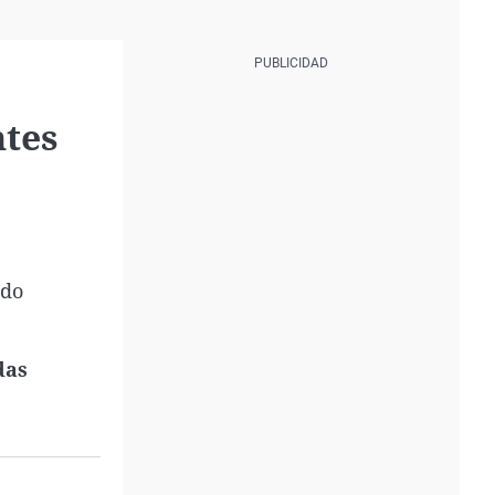
ntes
ado
das