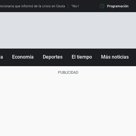
uncionaria que informó de la crisis en Ceuta
"No hay mafias, que no nos engañen": exper
Programación
ña
Economía
Deportes
El tiempo
Más noticias
Fútbol
Sociedad
Baloncesto
Mundo
Tenis
Salud
Motor
Cultura
Ciencia y Tecnología
adrid
Gastronomía
nciana
Medio ambiente