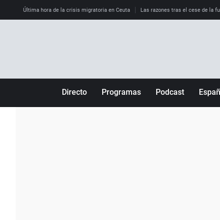
Última hora de la crisis migratoria en Ceuta
Las razones tras el cese de la f
Directo
Programas
Podcast
Espa
Más de uno
Los Perseguidos
Andalucía
Por fin
Malas decisiones
Aragón
Julia en la onda
Expedientes del más allá
Baleares
La brújula
El viaje del Guernica
Cantabria
Radioestadio
Invisibles
Cataluña
Radioestadio noche
Prohibido morirse
Comunidad de M
El colegio invisible
Esto no ha pasado
Comunitat Vale