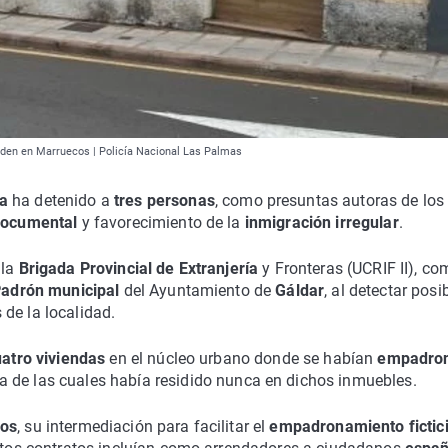
iden en Marruecos | Policía Nacional Las Palmas
a
ha detenido a
tres personas
, como presuntas autoras de los
 documental
y favorecimiento de la
inmigración irregular
.
 la
Brigada Provincial de Extranjería
y Fronteras (UCRIF II), c
Padrón municipal
del Ayuntamiento de
Gáldar
, al detectar posi
de la localidad.
uatro viviendas
en el núcleo urbano donde se habían
empadro
na de las cuales había residido nunca en dichos inmuebles.
ros
, su intermediación para facilitar el
empadronamiento fictic