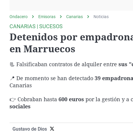
La rosa de los vientos
Caso
Extremadura
Gente viajera
Retornados
Galicia
Ondacero
Emisoras
Canarias
Noticias
Como el perro y el
Equipo de investigación
La Rioja
CANARIAS | SUCESOS
gato
Detenidos por empadronar
Operación Viuda
Navarra
Negra
País Vasco
en Marruecos
📃 Falsificaban contratos de alquiler entre
sus "
📍 De momento se han detectado
39 empadrona
Canarias
👉 Cobraban hasta
600 euros
por la gestión y a
sociales
Gustavo de Dios