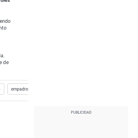
oles
diendo
nto
r
ia.
e de
s
empadronamientos
Gran Canaria
detenidos
Notici