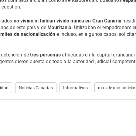
 Estos contratos incluían como arrendadores a ciudadanos
españ
 cuestión.
onados
no vivían ni habían vivido nunca en Gran Canaria
, resi
nos de este país y de
Mauritania
. Utilizaban el empadronamie
ámites de nacionalización
e incluso, en algunos casos, solicita
a detención de
tres personas
afincadas en la capital grancanar
 agentes dieron cuenta de todo a la autoridad judicial competent
lidad
Noticias Canarias
Informativos
mas de uno noticia