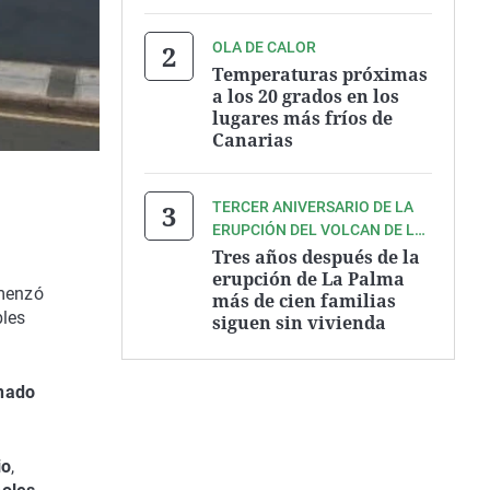
OLA DE CALOR
Temperaturas próximas
a los 20 grados en los
lugares más fríos de
Canarias
TERCER ANIVERSARIO DE LA
ERUPCIÓN DEL VOLCAN DE LA
PALMA
Tres años después de la
erupción de La Palma
omenzó
más de cien familias
bles
siguen sin vivienda
nado
io
,