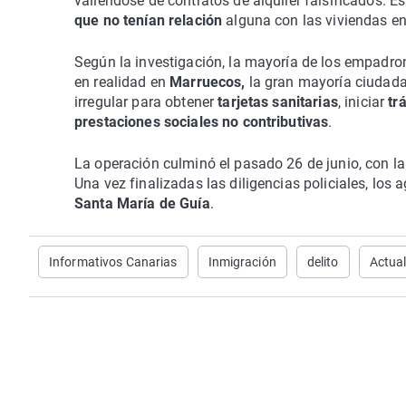
valiéndose de contratos de alquiler falsificados.
que no tenían relación
alguna con las viviendas en
Según la investigación, la mayoría de los empadr
en realidad en
Marruecos,
la gran mayoría ciudada
irregular para obtener
tarjetas sanitarias
, iniciar
tr
prestaciones sociales no contributivas
.
La operación culminó el pasado 26 de junio, con l
Una vez finalizadas las diligencias policiales, los
Santa María de Guía
.
Informativos Canarias
Inmigración
delito
Actua