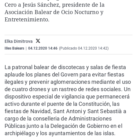
Cero a Jesús Sánchez, presidente de la
La rosa de los vientos
Caso
Extremadura
Virales
Asociación Balear de Ocio Nocturno y
Gente viajera
Retornados
Galicia
Televisión
Entretenimiento.
Como el perro y el gat
Equipo de investigaci
La Rioja
Elecciones
Operación Viuda Negr
Navarra
Elka Dimitrova
País Vasco
Illes Balears
|
04.12.2020 14:46
(Publicado 04.12.2020 14:42)
La patronal balear de discotecas y salas de fiesta
aplaude los planes del Govern para evitar fiestas
ilegales y prevenir aglomeraciones mediante el uso
de cuatro drones y un rastreo de redes sociales. Un
dispositivo especial de vigilancia que permanecerá
activo durante el puente de la Constitución, las
fiestas de Navidad, Sant Antoni y Sant Sebastià a
cargo de la conselleria de Administraciones
Públicas junto a la Delegación de Gobierno en el
archipiélago y los ayuntamientos de las islas.