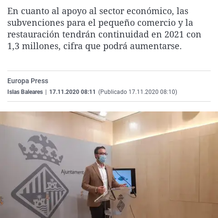
La rosa de los vientos
Caso
Extremadura
Virales
En cuanto al apoyo al sector económico, las
subvenciones para el pequeño comercio y la
Gente viajera
Retornados
Galicia
Televisión
restauración tendrán continuidad en 2021 con
Como el perro y el gat
Equipo de investigaci
La Rioja
Elecciones
1,3 millones, cifra que podrá aumentarse.
Operación Viuda Negr
Navarra
País Vasco
Europa Press
Islas Baleares
|
17.11.2020 08:11
(Publicado 17.11.2020 08:10)