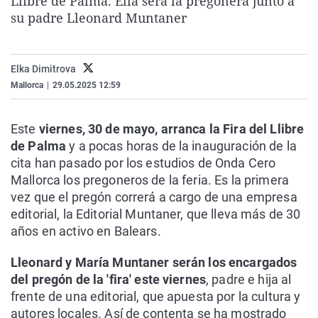
Llibre de Palma. Ella será la pregonera junto a
La rosa de los vientos
Caso
Extremadura
Virales
su padre Lleonard Muntaner
Gente viajera
Retornados
Galicia
Televisión
Como el perro y el gat
Equipo de investigaci
La Rioja
Elecciones
Elka Dimitrova
Operación Viuda Negr
Navarra
Mallorca
|
29.05.2025 12:59
País Vasco
Este
viernes, 30 de mayo, arranca la Fira del Llibre
de Palma
y a pocas horas de la inauguración de la
cita han pasado por los estudios de Onda Cero
Mallorca los pregoneros de la feria. Es la primera
vez que el pregón correrá a cargo de una empresa
editorial, la Editorial Muntaner, que lleva más de 30
años en activo en Balears.
Lleonard y María Muntaner serán los encargados
del pregón de la 'fira' este viernes
, padre e hija al
frente de una editorial, que apuesta por la cultura y
autores locales. Así de contenta se ha mostrado