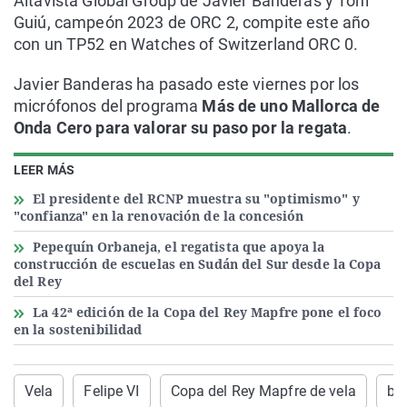
Altavista Global Group de Javier Banderas y Toni
Guiú, campeón 2023 de ORC 2, compite este año
con un TP52 en Watches of Switzerland ORC 0.
Javier Banderas ha pasado este viernes por los
micrófonos del programa
Más de uno Mallorca de
Onda Cero para valorar su paso por la regata
.
LEER MÁS
El presidente del RCNP muestra su "optimismo" y
"confianza" en la renovación de la concesión
Pepequín Orbaneja, el regatista que apoya la
construcción de escuelas en Sudán del Sur desde la Copa
del Rey
La 42ª edición de la Copa del Rey Mapfre pone el foco
en la sostenibilidad
Vela
Felipe VI
Copa del Rey Mapfre de vela
ba