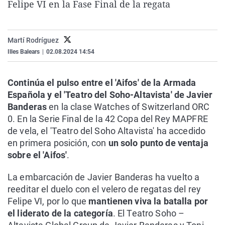
Felipe VI en la Fase Final de la regata
La rosa de los vientos
Caso
Extremadura
Virales
Gente viajera
Retornados
Galicia
Televisión
Martí Rodríguez
Como el perro y el gat
Equipo de investigaci
La Rioja
Elecciones
Illes Balears
|
02.08.2024 14:54
Operación Viuda Negr
Navarra
País Vasco
Continúa el pulso entre el 'Aifos' de la Armada
Española y el 'Teatro del Soho-Altavista' de Javier
Banderas
en la clase Watches of Switzerland ORC
0. En la Serie Final de la 42 Copa del Rey MAPFRE
de vela, el 'Teatro del Soho Altavista' ha accedido
en primera posición, con
un solo punto de ventaja
sobre el 'Aifos'
.
La embarcación de Javier Banderas ha vuelto a
reeditar el duelo con el velero de regatas del rey
Felipe VI, por lo que
mantienen viva la batalla por
el liderato de la categoría
. El Teatro Soho –