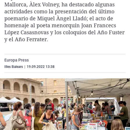
Mallorca, Àlex Volney, ha destacado algunas
La rosa de los vientos
Caso
Extremadura
Virales
actividades como la presentación del último
Gente viajera
Retornados
Galicia
Televisión
poemario de Miquel Àngel Lladó; el acto de
homenaje al poeta menorquín Joan Francecs
Como el perro y el gat
Equipo de investigaci
La Rioja
Elecciones
López Casasnovas y los coloquios del Año Fuster
Operación Viuda Negr
Navarra
y el Año Ferrater.
País Vasco
Europa Press
Illes Balears
|
19.09.2022 13:38