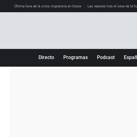
Última hora de la crisis migratoria en Ceuta
Las razones tras el cese de la f
Directo
Programas
Podcast
Espa
Más de uno
Los Perseguidos
Andalucía
Por fin
Malas decisiones
Aragón
Julia en la onda
Expedientes del más allá
Baleares
La brújula
El viaje del Guernica
Cantabria
Radioestadio
Invisibles
Cataluña
Radioestadio noche
Prohibido morirse
Comunidad de M
El colegio invisible
Esto no ha pasado
Comunitat Vale