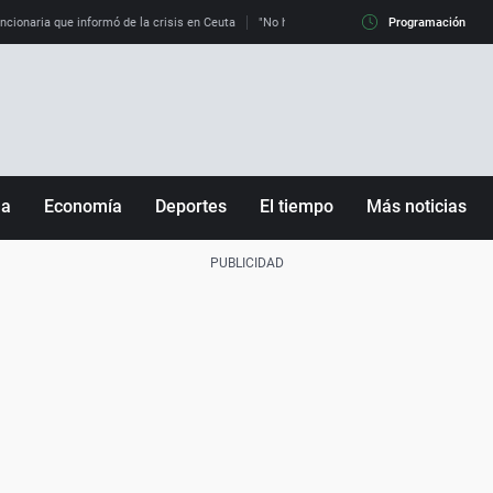
uncionaria que informó de la crisis en Ceuta
"No hay mafias, que no nos engañen": exper
Programación
ña
Economía
Deportes
El tiempo
Más noticias
Fútbol
Sociedad
Baloncesto
Mundo
Tenis
Salud
Motor
Cultura
Ciencia y Tecnología
adrid
Gastronomía
nciana
Medio ambiente