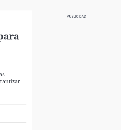
 para
as
rantizar