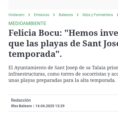
La rosa de los vientos
Caso
Extremadura
Gente viajera
Retornados
Galicia
Ondacero
Emisoras
Baleares
Ibiza y Formentera
Como el perro y el
Equipo de investigación
La Rioja
MEDIOAMBIENTE
gato
Felicia Bocu: "Hemos inve
Operación Viuda
Navarra
Negra
País Vasco
que las playas de Sant Jos
temporada".
El Ayuntamiento de Sant Josep de sa Talaia prior
infraestructuras, como torres de socorristas y a
unas playas preparadas para la alta temporada.
Redacción
Illes Balears
|
14.04.2025 13:29