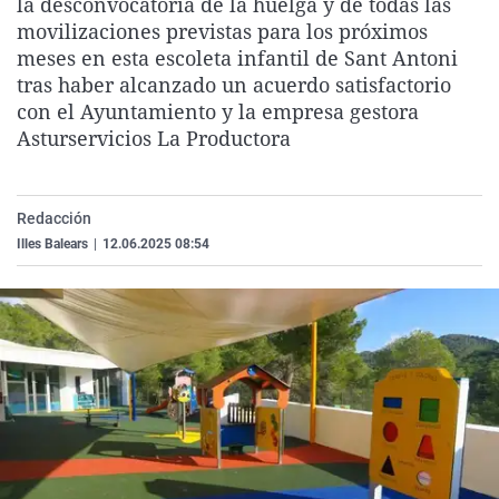
la desconvocatoria de la huelga y de todas las
La rosa de los vientos
Caso
Extremadura
Virales
movilizaciones previstas para los próximos
meses en esta escoleta infantil de Sant Antoni
Gente viajera
Retornados
Galicia
Televisión
tras haber alcanzado un acuerdo satisfactorio
Como el perro y el gat
Equipo de investigaci
La Rioja
Elecciones
con el Ayuntamiento y la empresa gestora
Asturservicios La Productora
Operación Viuda Negr
Navarra
País Vasco
Redacción
Illes Balears
|
12.06.2025 08:54