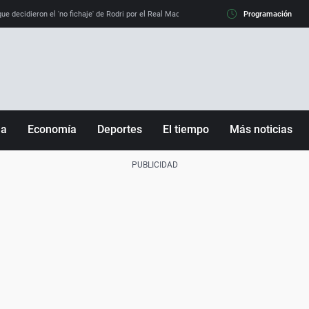
e decidieron el 'no fichaje' de Rodri por el Real Madrid y su 'sí' al Barça
Programación
La llamada de
ña
Economía
Deportes
El tiempo
Más noticias
Fútbol
Sociedad
Baloncesto
Mundo
Tenis
Salud
Motor
Cultura
Ciencia y Tecnología
adrid
Gastronomía
nciana
Medio ambiente