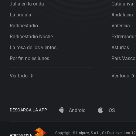
Julia en la onda
Catalunya
La brújula
Andalucía
Radioestadio
Valencia
Radioestadio Noche
Extremadu
La rosa de los vientos
Asturias
Por fin no es lunes
País Vasco
Ver todo
Ver todo
DESCARGA LA APP
Android
iOS
Copyright © Uniprex, S.A.U., C/ Fuerteventura 12