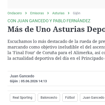
La rosa de los vientos
Caso
Extremadura
Gente viajera
Retornados
Galicia
Ondacero
Emisoras
Asturias
Gijón
Como el perro y el
Equipo de investigación
La Rioja
CON JUAN GANCEDO Y PABLO FERNÁNDEZ
gato
Más de Uno Asturias Depo
Operación Viuda
Navarra
Negra
País Vasco
Escuchamos lo más destacado de la rueda de pren
marcando como objetivo ineludible el del ascen
la 'Final Four' de Coruña para el Alimerka, así
la actualidad deportiva del día en el Principado 
Juan Gancedo
Gijón
|
05.06.2026 14:13
Real Sporting
Baloncesto
Fútbol
Juan Gancedo