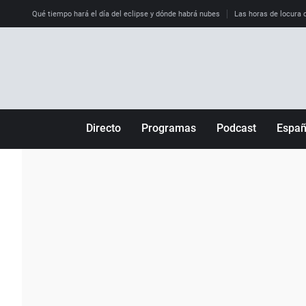
Qué tiempo hará el día del eclipse y dónde habrá nubes
Las horas de locura qu
Directo
Programas
Podcast
Espa
Más de uno
Los Perseguidos
Andalucía
Por fin
Malas decisiones
Aragón
Julia en la onda
Expedientes del más allá
Baleares
La brújula
El viaje del Guernica
Cantabria
Radioestadio
Invisibles
Cataluña
Radioestadio noche
Prohibido morirse
Comunidad de M
El colegio invisible
Esto no ha pasado
Comunitat Vale