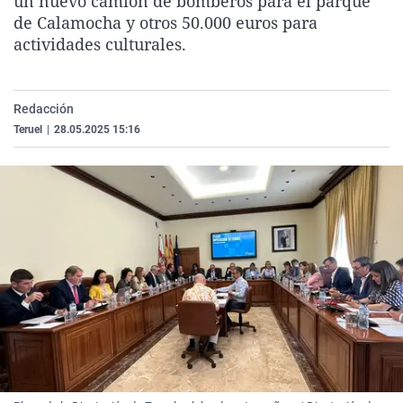
un nuevo camión de bomberos para el parque
La rosa de los vientos
Caso
Extremadura
Virales
de Calamocha y otros 50.000 euros para
actividades culturales.
Gente viajera
Retornados
Galicia
Televisión
Como el perro y el gat
Equipo de investigaci
La Rioja
Elecciones
Operación Viuda Negr
Navarra
Redacción
Teruel
|
28.05.2025 15:16
País Vasco