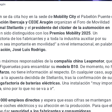
ragón
n se da cita hoy en la sede de
Mobility City
el Pabellón Puente
ción Ibercaja y CEOE Aragón
organizan el Foro de Movilidad
nal Stellantis
y el
presidente del clúster de la automoción en
an sido distinguidos con los
Premios Mobility 2025
. Un
toria de los fabricantes y a toda la industria auxiliar por su
n sea importante en movilidad" a nivel internacional, en palab
ación, José Luis Rodrigo.
os máximos responsables de la
compañía china Leapmotor
, qu
e Figueruelas para ensamblar su
modelo B10
. De momento, no 
Marzo
, no tiene información al respecto. En cualquier caso, au
a la apuesta decidida de Stellantis, tras la confirmación de su
igafactoría de baterías eléctricas.
Una instalación “muy impor
o
, sino por lo que no se va a ir”.
.000 empleos directos
y espera que esas cifras se mantengan
de coches eléctricos y su afección en la producción. Para que e
be dar
seguridad a los fabricantes y consumidores.