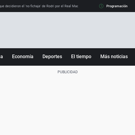
e decidieron el 'no fichaje' de Rodri por el Real Madrid y su 'sí' al Barça
Programación
La llamada de
ña
Economía
Deportes
El tiempo
Más noticias
Fútbol
Sociedad
Baloncesto
Mundo
Tenis
Salud
Motor
Cultura
Ciencia y Tecnología
adrid
Gastronomía
nciana
Medio ambiente