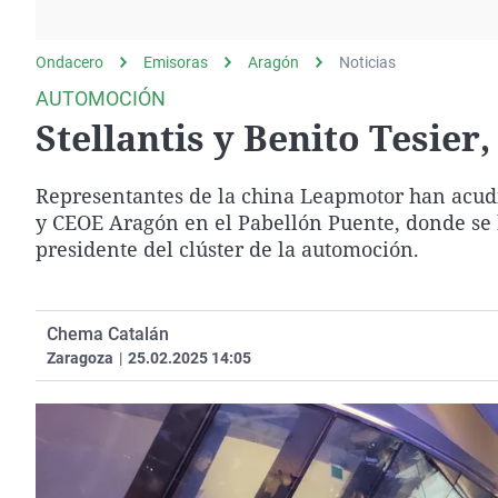
La rosa de los vientos
Caso
Extremadura
Gente viajera
Retornados
Galicia
Ondacero
Emisoras
Aragón
Noticias
Como el perro y el
Equipo de investigación
La Rioja
AUTOMOCIÓN
gato
Stellantis y Benito Tesier
Operación Viuda
Navarra
Negra
País Vasco
Representantes de la china Leapmotor han acudi
y CEOE Aragón en el Pabellón Puente, donde se h
presidente del clúster de la automoción.
Chema Catalán
Zaragoza
|
25.02.2025 14:05