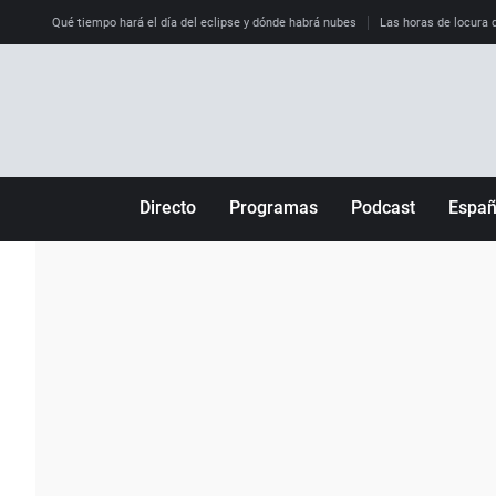
Qué tiempo hará el día del eclipse y dónde habrá nubes
Las horas de locura qu
Directo
Programas
Podcast
Espa
Más de uno
Los Perseguidos
Andalucía
Por fin
Malas decisiones
Aragón
Julia en la onda
Expedientes del más allá
Baleares
La brújula
El viaje del Guernica
Cantabria
Radioestadio
Invisibles
Cataluña
Radioestadio noche
Prohibido morirse
Comunidad de M
El colegio invisible
Esto no ha pasado
Comunitat Vale