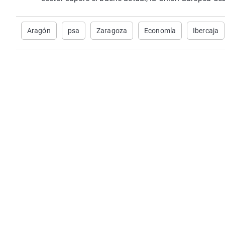
Aragón
psa
Zaragoza
Economía
Ibercaja