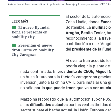
Asistentes al foro de movilidad impulsado por Ibercaja y los empresarios | CEOE A
El sector de la automoció
LEER MÁS
Zaha Hadid, donde
Funda
El nuevo Hyundai
Sostenible. La
multinacio
Kona se presenta en
Aragón, Benito Tesier
, h
Mobility City
reconocimiento a la trayec
contribución a que "Aragó
Presentan el nuevo
del
presidente de la Fund
dron EH216 en Mobility
City Zaragoza
Al evento han acudido l
podría elegir la planta d
nada confirmado. El
presidente de CEOE, Miguel 
un buen futuro para la factoría zaragozana gracias 
inversión junto a la china CATL para instalar una
g
no sólo
por lo que puede traer, que va a ser much
Marzo ha recordado que la automoción supone
35
a las
dificultades actuales
por las ventas tímidas 
sector supere el bache actual, la Unión Europea de