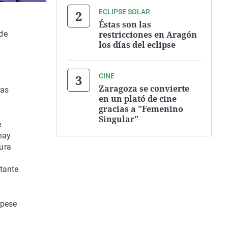
ECLIPSE SOLAR
Éstas son las
restricciones en Aragón
 de
los días del eclipse
CINE
Zaragoza se convierte
ras
en un plató de cine
gracias a "Femenino
Singular"
e
hay
gura
tante
 pese
l