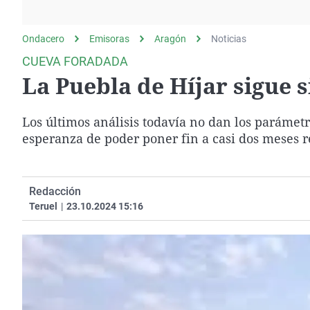
La rosa de los vientos
Caso
Extremadura
Gente viajera
Retornados
Galicia
Ondacero
Emisoras
Aragón
Noticias
Como el perro y el
Equipo de investigación
La Rioja
CUEVA FORADADA
gato
La Puebla de Híjar sigue 
Operación Viuda
Navarra
Negra
País Vasco
Los últimos análisis todavía no dan los parámetr
esperanza de poder poner fin a casi dos meses re
Redacción
Teruel
|
23.10.2024 15:16