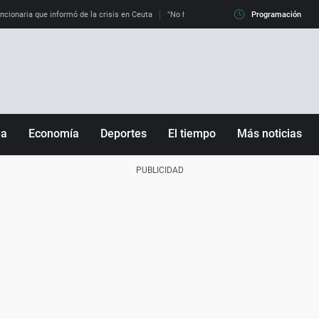
uncionaria que informó de la crisis en Ceuta
"No hay mafias, que no nos engañen": exper
Programación
ña
Economía
Deportes
El tiempo
Más noticias
Fútbol
Sociedad
Baloncesto
Mundo
Tenis
Salud
Motor
Cultura
Ciencia y Tecnología
adrid
Gastronomía
nciana
Medio ambiente