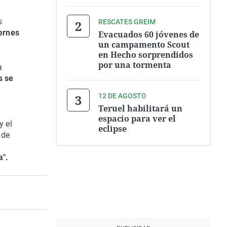
s
RESCATES GREIM
iernes
Evacuados 60 jóvenes de
un campamento Scout
en Hecho sorprendidos
por una tormenta
a
s se
12 DE AGOSTO
Teruel habilitará un
espacio para ver el
y el
eclipse
 de
a".