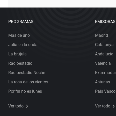
PROGRAMAS
EMISORAS
Más de uno
Madrid
Julia en la onda
Catalunya
La brújula
Andalucía
Radioestadio
Valencia
Radioestadio Noche
Extremadu
La rosa de los vientos
Asturias
Por fin no es lunes
País Vasco
Ver todo
Ver todo