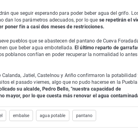
drán que seguir esperando para poder beber agua del grifo. Lo
 no dan los parámetros adecuados, por lo que
se repetirán el v
r poner fin a casi dos meses de restricciones.
 nueve pueblos que se abastecen del pantano de Cueva Foradad
enen que beber agua embotellada.
El último reparto de garrafa
os poblanos confían en poder recuperar la normalidad lo antes
Calanda, Jatiel, Castelnou y Ariño confirmaron la potabilidad 
itos el pasado viernes, algo que no pudo hacerse en la Puebla
licado su alcalde, Pedro Bello, "nuestra capacidad de
 mayor, por lo que cuesta más renovar el agua contaminad
el
embalse
agua potable
pantano