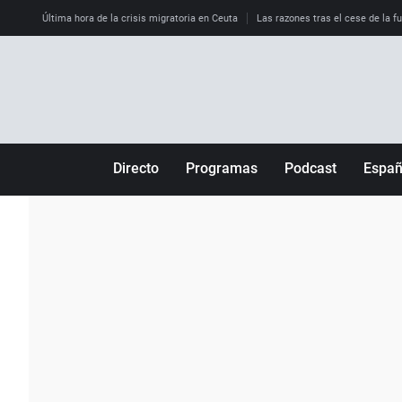
Última hora de la crisis migratoria en Ceuta
Las razones tras el cese de la f
Directo
Programas
Podcast
Espa
Más de uno
Los Perseguidos
Andalucía
Por fin
Malas decisiones
Aragón
Julia en la onda
Expedientes del más allá
Baleares
La brújula
El viaje del Guernica
Cantabria
Radioestadio
Invisibles
Cataluña
Radioestadio noche
Prohibido morirse
Comunidad de M
El colegio invisible
Esto no ha pasado
Comunitat Vale