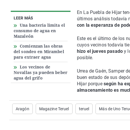
En La Puebla de Híjar ten
LEER MÁS
últimos análisis todavía
Una bacteria limita el
con la esperanza de pode
consumo de agua en
Mazaleón
Este es el último de los
cuyos vecinos todavía ti
Comienzan las obras
hizo el jueves pasado
y l
del sondeo en Mirambel
para extraer agua
posible.
Los vecinos de
Urrea de Gaén, Samper de 
Novallas ya pueden beber
buen estado de sus depós
agua del grifo
Híjar porque
según ha exp
almacenamiento es mucho
Aragón
Magazine Teruel
teruel
Más de Uno Teru