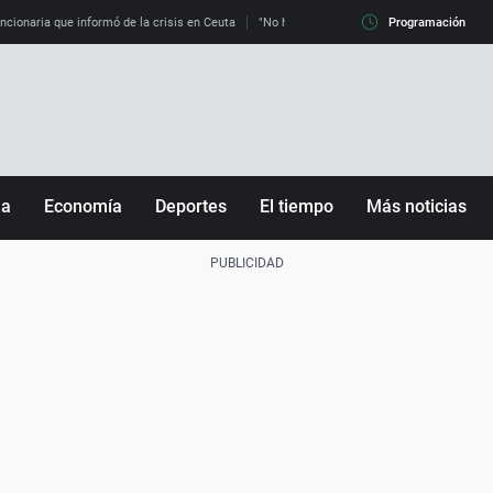
uncionaria que informó de la crisis en Ceuta
"No hay mafias, que no nos engañen": exper
Programación
ña
Economía
Deportes
El tiempo
Más noticias
Fútbol
Sociedad
Baloncesto
Mundo
Tenis
Salud
Motor
Cultura
Ciencia y Tecnología
adrid
Gastronomía
nciana
Medio ambiente