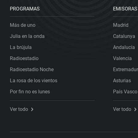
PROGRAMAS
EMISORAS
Más de uno
Madrid
Julia en la onda
Catalunya
La brújula
Andalucía
Radioestadio
Valencia
Radioestadio Noche
Extremadu
La rosa de los vientos
Asturias
Por fin no es lunes
País Vasco
Ver todo
Ver todo