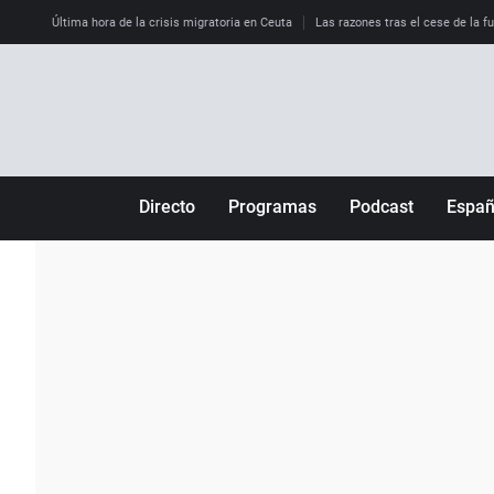
Última hora de la crisis migratoria en Ceuta
Las razones tras el cese de la f
Directo
Programas
Podcast
Espa
Más de uno
Los Perseguidos
Andalucía
Por fin
Malas decisiones
Aragón
Julia en la onda
Expedientes del más allá
Baleares
La brújula
El viaje del Guernica
Cantabria
Radioestadio
Invisibles
Cataluña
Radioestadio noche
Prohibido morirse
Comunidad de M
El colegio invisible
Esto no ha pasado
Comunitat Vale