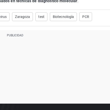
sados en técnicas de diagnóstico molecular
.
irus
Zaragoza
test
Biotecnología
PCR