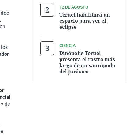
12 DE AGOSTO
irido
Teruel habilitará un
,
espacio para ver el
eclipse
con
CIENCIA
 los
Dinópolis Teruel
gador
presenta el rastro más
largo de un saurópodo
del Jurásico
or
ncial
y de
e
ue