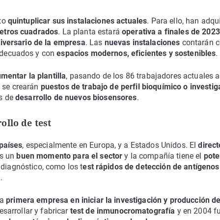
sto
quintuplicar sus instalaciones actuales
. Para ello, han adqu
etros cuadrados
. La planta estará
operativa a finales de 2023
iversario de la empresa
. Las
nuevas instalaciones
contarán 
adecuados y con
espacios modernos, eficientes y sostenibles
.
mentar la plantilla
, pasando de los 86 trabajadores actuales a
 se crearán
puestos de trabajo de perfil bioquímico o investi
os de
desarrollo de nuevos biosensores
.
ollo de test
países
, especialmente en Europa, y a Estados Unidos. El
direct
es un
buen momento para el sector
y la compañía tiene el
pote
 diagnóstico, como los t
est rápidos de detección de antígenos
.
la
primera empresa en iniciar la investigación y producción d
sarrollar y fabricar
test de inmunocromatografía
y en 2004 f