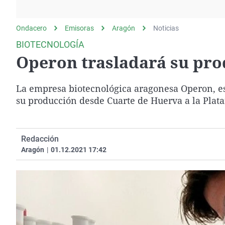
La rosa de los vientos
Caso
Extremadura
Gente viajera
Retornados
Galicia
Ondacero
Emisoras
Aragón
Noticias
Como el perro y el
Equipo de investigación
La Rioja
BIOTECNOLOGÍA
gato
Operon trasladará su pr
Operación Viuda
Navarra
Negra
País Vasco
La empresa biotecnológica aragonesa Operon, espe
su producción desde Cuarte de Huerva a la Plat
Redacción
Aragón
|
01.12.2021 17:42