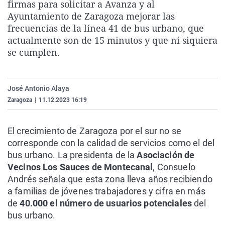
firmas para solicitar a Avanza y al
La rosa de los vientos
Caso
Extremadura
Virales
Ayuntamiento de Zaragoza mejorar las
Gente viajera
Retornados
Galicia
Televisión
frecuencias de la línea 41 de bus urbano, que
actualmente son de 15 minutos y que ni siquiera
Como el perro y el gat
Equipo de investigaci
La Rioja
Elecciones
se cumplen.
Operación Viuda Negr
Navarra
País Vasco
José Antonio Alaya
Zaragoza
|
11.12.2023 16:19
El crecimiento de Zaragoza por el sur no se
corresponde con la calidad de servicios como el del
bus urbano. La presidenta de la
Asociación de
Vecinos Los Sauces de Montecanal
, Consuelo
Andrés señala que esta zona lleva años recibiendo
a familias de jóvenes trabajadores y cifra en más
de
40.000 el número de usuarios potenciales
del
bus urbano.