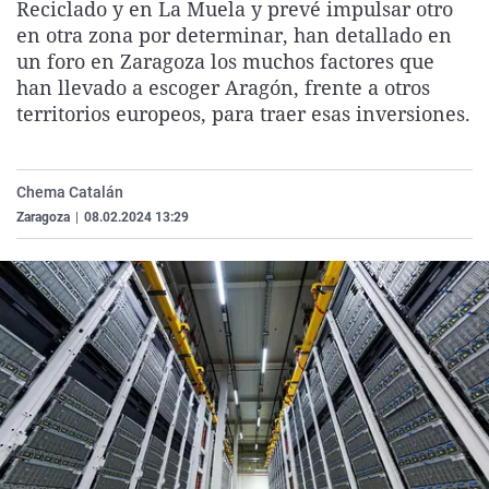
Reciclado y en La Muela y prevé impulsar otro
La rosa de los vientos
Caso
Extremadura
Virales
en otra zona por determinar, han detallado en
Gente viajera
Retornados
Galicia
Televisión
un foro en Zaragoza los muchos factores que
han llevado a escoger Aragón, frente a otros
Como el perro y el gat
Equipo de investigaci
La Rioja
Elecciones
territorios europeos, para traer esas inversiones.
Operación Viuda Negr
Navarra
País Vasco
Chema Catalán
Zaragoza
|
08.02.2024 13:29