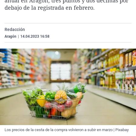
anual en Aragón, tres puntos y dos décimas por
La rosa de los vientos
Caso
Extremadura
Virales
debajo de la registrada en febrero.
Gente viajera
Retornados
Galicia
Televisión
Como el perro y el gat
Equipo de investigaci
La Rioja
Elecciones
Redacción
Operación Viuda Negr
Navarra
Aragón
|
14.04.2023 16:58
País Vasco
Los precios de la cesta de la compra volvieron a subir en marzo | Pixabay